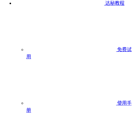
达秘教程
免费试
用
使用手
册