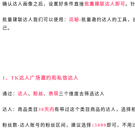
确认达人画像之后，设置好条件直接
批量建联达人即可
。
批量建联达人我们可以使用：
达秘
-批量邀约达人的工具，
己。
1、TK达人广场邀约和私信达人
通过：
达人
、
粉丝
、
表现
三个维度去筛选达人
达人：商品类目
30天内
有带过这个类目商品的达人，选择
粉丝数-达人账号的粉丝区间，建议选择
≥5000
即可，不用