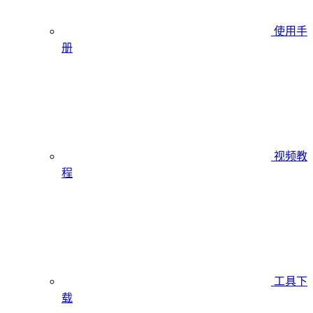
使用手
册
视频教
程
工具下
载