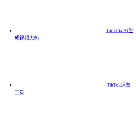
LinkPix AI生
成视频
火热
TikTok运营
干货