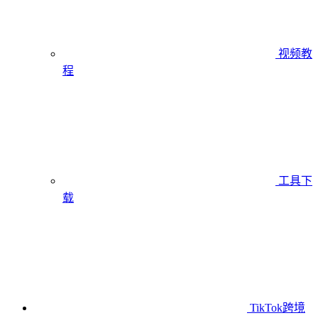
视频教
程
工具下
载
TikTok跨境