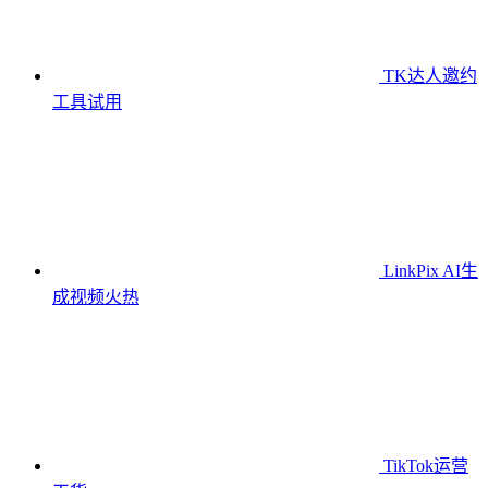
TK达人邀约
工具
试用
LinkPix AI生
成视频
火热
TikTok运营