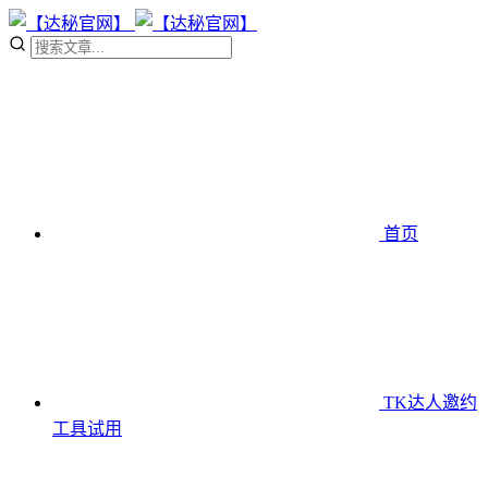
首页
TK达人邀约
工具
试用