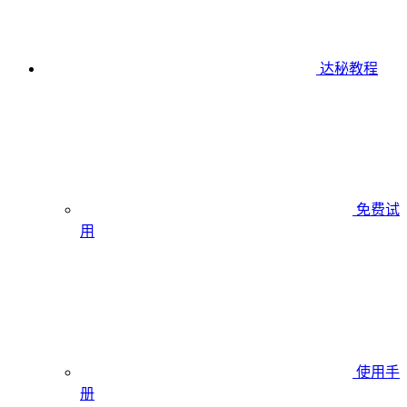
达秘教程
免费试
用
使用手
册