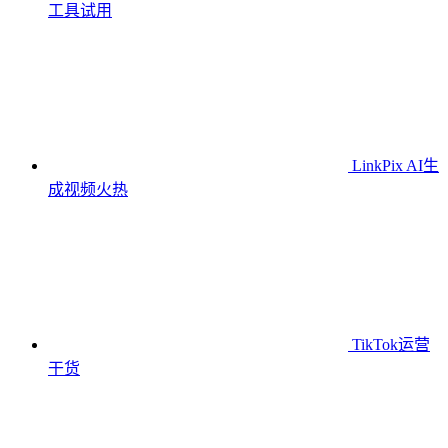
工具
试用
LinkPix AI生
成视频
火热
TikTok运营
干货