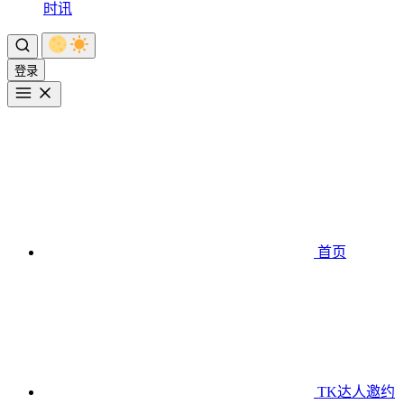
时讯
登录
首页
TK达人邀约