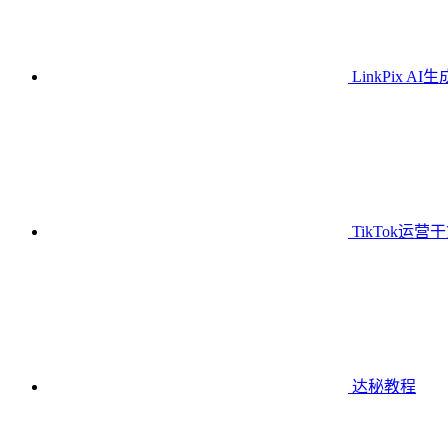
LinkPix AI
TikTok运营
达秘教程