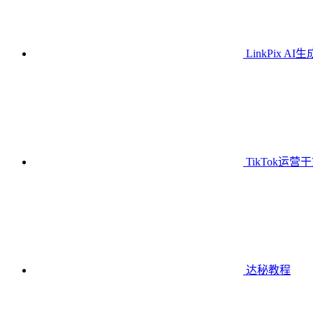
LinkPix AI
TikTok运营
达秘教程