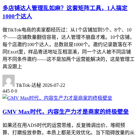
多店铺达人管理乱如麻？这套矩阵工具，1人搞定
1000个达人
做TikTok电商的卖家都经历过：从1个店铺加到5个、8个、10
个——店铺数量翻倍容易，达人管理不崩盘才难。10个店铺，
每个店邀约100个达人，总数就是1000个。邀约记录散落在不
同Excel里，样品寄送地址互相混淆，同一个达人被不同店铺
用不同条件邀约——这不是加两个运营能解决的，这是管理工
具没跟上
TikTok-达秘
2026-07-22
445
0
0
GMV Max时代，内容生产力才是商家的终极壁垒
如果还在用ADS时代的运营思维，反复微调出价、堆砌预
算、打磨投放参数，本质上都是无效优化。当下阻碍放量的从