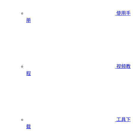
使用手
册
视频教
程
工具下
载