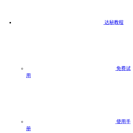
达秘教程
免费试
用
使用手
册