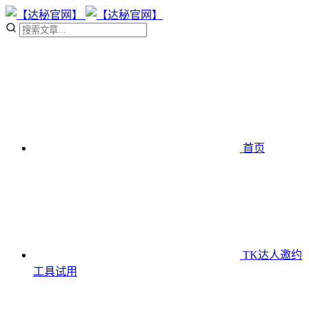
首页
TK达人邀约
工具
试用