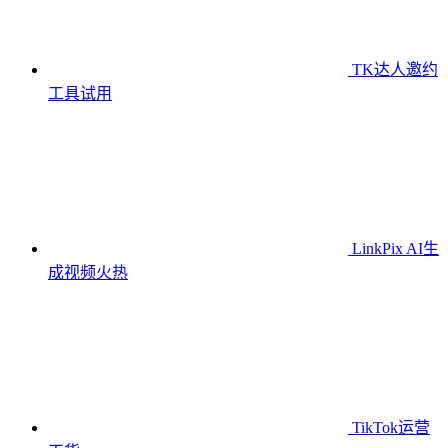
TK达人邀约
工具
试用
LinkPix AI生
成视频
火热
TikTok运营