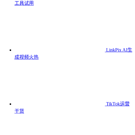
工具
试用
LinkPix AI生
成视频
火热
TikTok运营
干货