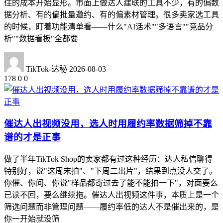
住的成本开始显形。市面上做达人建联的工具不少，有的偏数
据分析、有的偏批量邀约、有的偏素材管理。很多卖家选工具
的时候，盯着功能清单看——什么"AI话术""多语言""竞品分
析""数据看板"全都要
TikTok-达秘
2026-08-03
178
0
0
催达人出视频没用，选人时用履约率数据筛掉不靠
谱的才是正事
做了半年TikTok Shop的卖家都有过这种经历：达人私信聊得
特别好，说"这周末拍"、"下周二出片"，结果到点没人交了。
你催、你问、你说"样品都寄过去了能不能拍一下"，对面要么
已读不回，要么继续拖。催达人出视频这件事，本质上是一个
筛选问题而非管理问题——履约率低的达人不是催出来的，是
你一开始就没筛