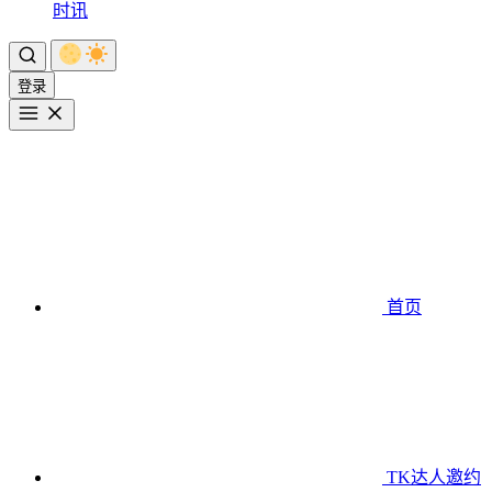
时讯
登录
首页
TK达人邀约