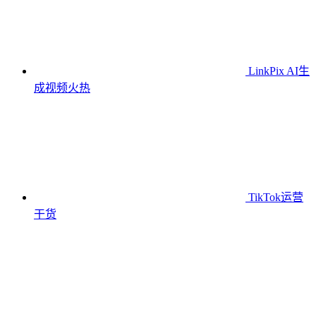
LinkPix AI生
成视频
火热
TikTok运营
干货