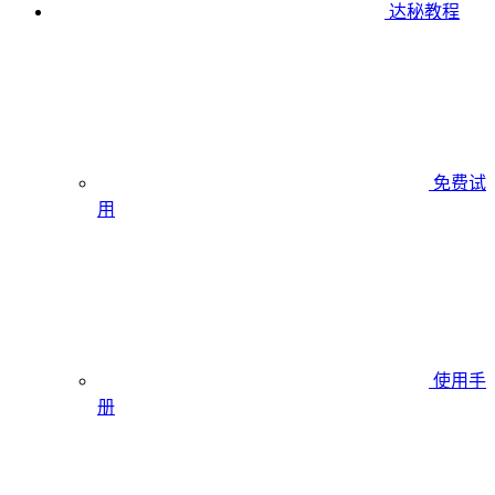
达秘教程
免费试
用
使用手
册