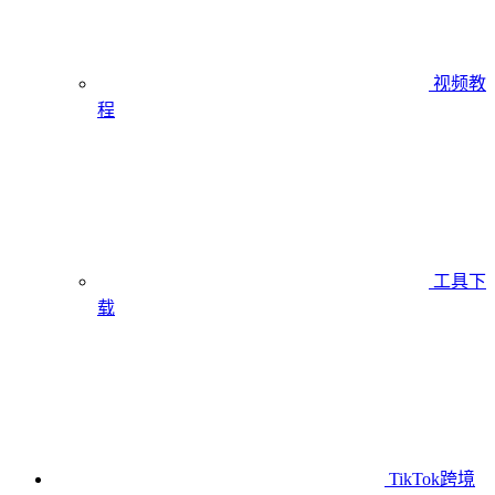
视频教
程
工具下
载
TikTok跨境