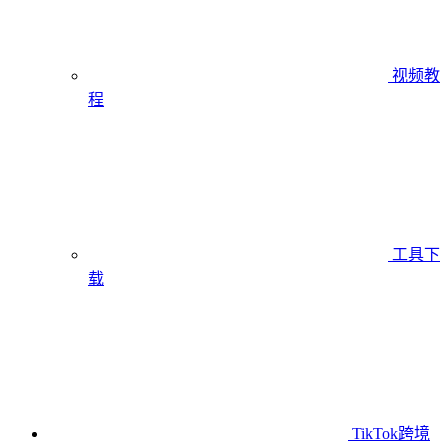
视频教
程
工具下
载
TikTok跨境