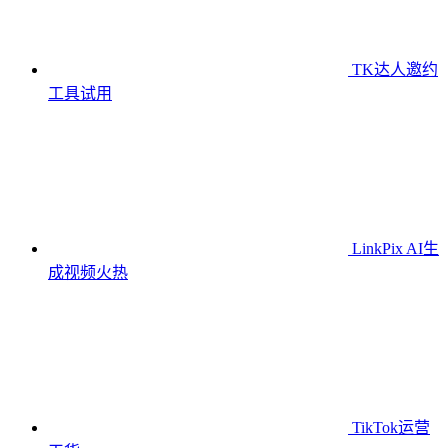
TK达人邀约
工具
试用
LinkPix AI生
成视频
火热
TikTok运营