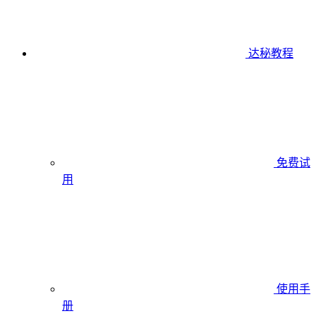
达秘教程
免费试
用
使用手
册