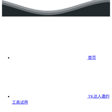
首页
TK达人邀约
工具
试用