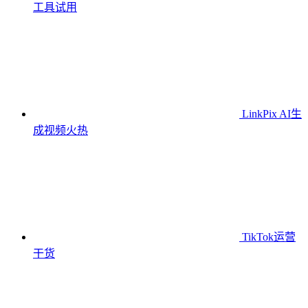
工具
试用
LinkPix AI生
成视频
火热
TikTok运营
干货