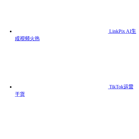
LinkPix AI生
成视频
火热
TikTok运营
干货