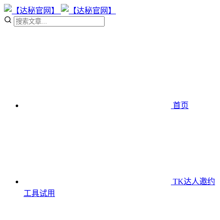
首页
TK达人邀约
工具
试用