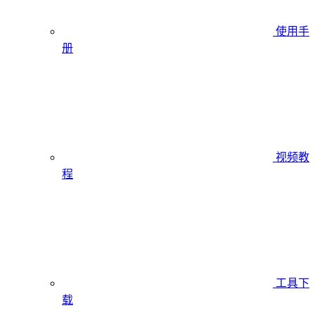
使用手
册
视频教
程
工具下
载