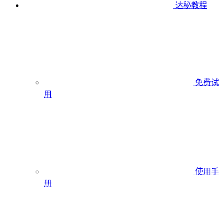
达秘教程
免费试
用
使用手
册