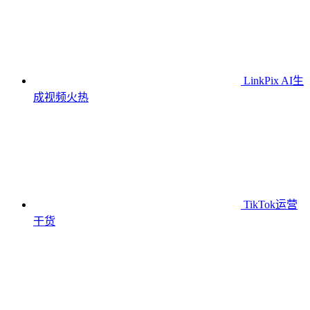
LinkPix AI生
成视频
火热
TikTok运营
干货