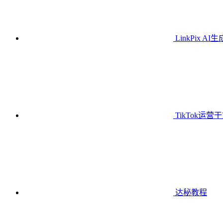
LinkPix AI
TikTok运营
达秘教程