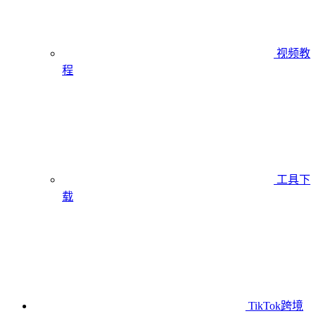
视频教
程
工具下
载
TikTok跨境