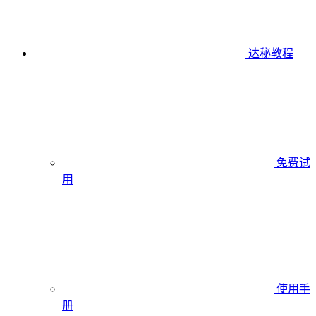
达秘教程
免费试
用
使用手
册