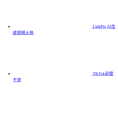
LinkPix AI生
成视频
火热
TikTok运营
干货