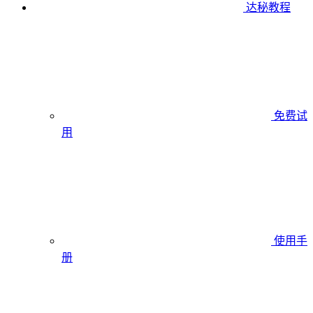
达秘教程
免费试
用
使用手
册