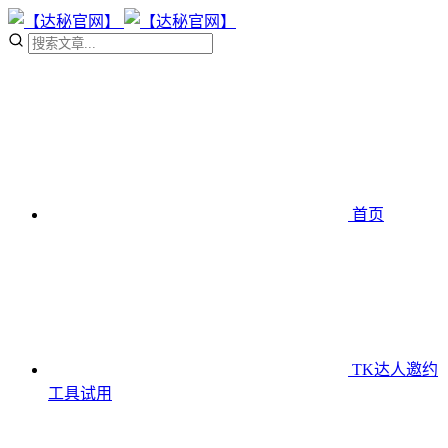
首页
TK达人邀约
工具
试用