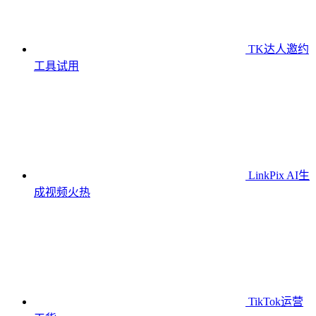
TK达人邀约
工具
试用
LinkPix AI生
成视频
火热
TikTok运营