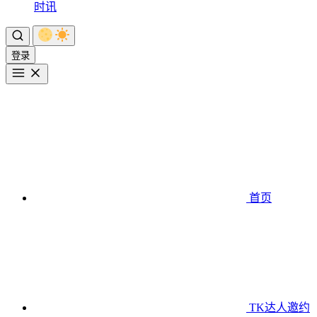
时讯
登录
首页
TK达人邀约