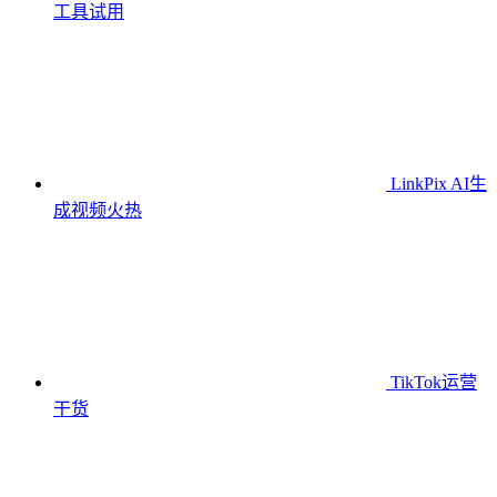
工具
试用
LinkPix AI生
成视频
火热
TikTok运营
干货