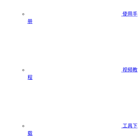
使用手
册
视频教
程
工具下
载