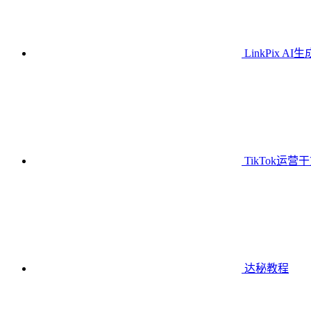
LinkPix AI
TikTok运营
达秘教程