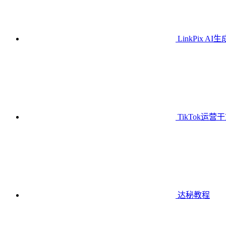
LinkPix AI
TikTok运营
达秘教程