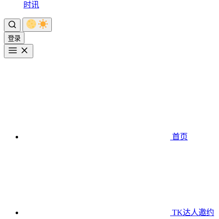
时讯
登录
首页
TK达人邀约