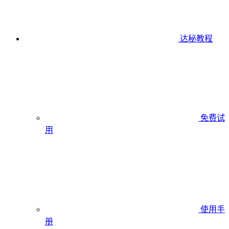
达秘教程
免费试
用
使用手
册