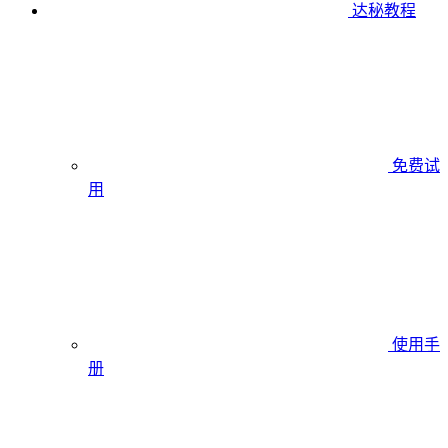
达秘教程
免费试
用
使用手
册