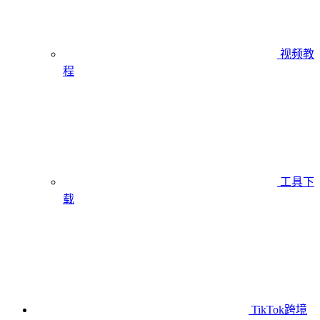
视频教
程
工具下
载
TikTok跨境