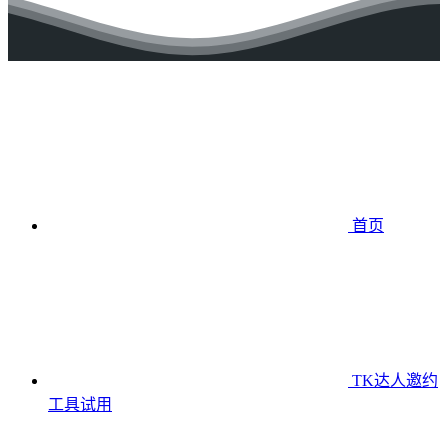
首页
TK达人邀约
工具
试用