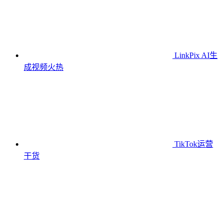
LinkPix AI生
成视频
火热
TikTok运营
干货