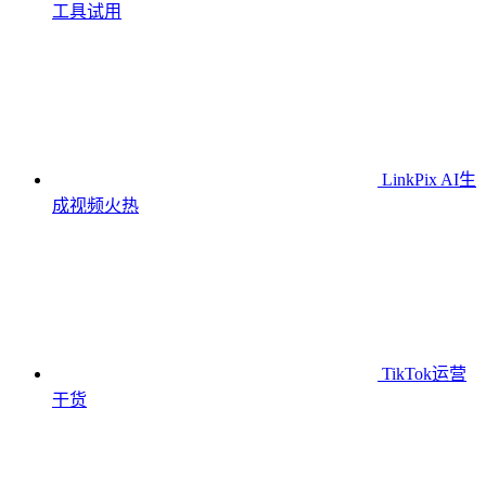
工具
试用
LinkPix AI生
成视频
火热
TikTok运营
干货