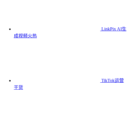
LinkPix AI生
成视频
火热
TikTok运营
干货