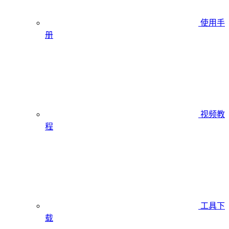
使用手
册
视频教
程
工具下
载