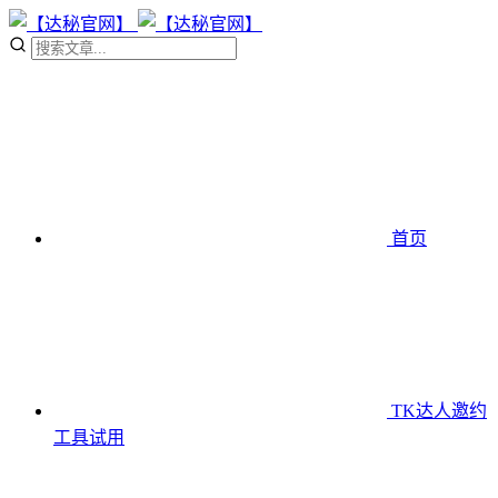
首页
TK达人邀约
工具
试用