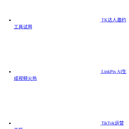
TK达人邀约
工具
试用
LinkPix AI生
成视频
火热
TikTok运营