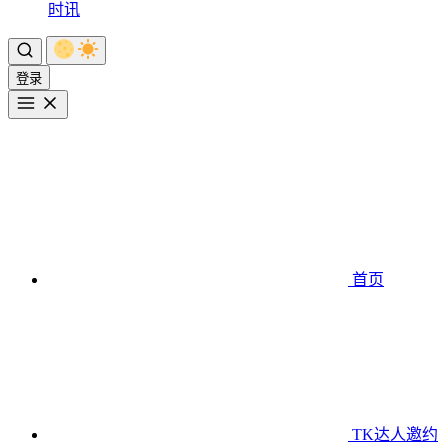
时讯
登录
首页
TK达人邀约