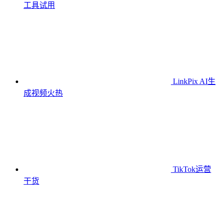
工具
试用
LinkPix AI生
成视频
火热
TikTok运营
干货