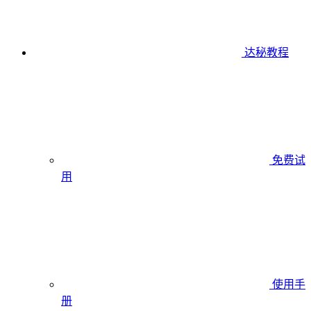
达秘教程
免费试
用
使用手
册