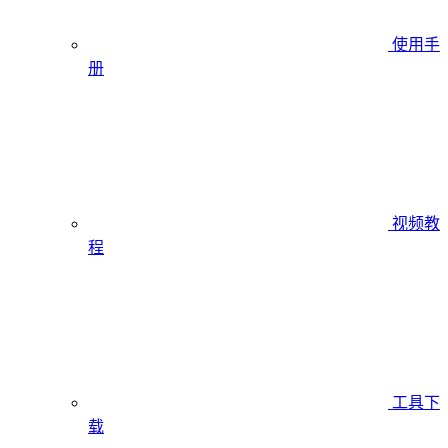
使用手
册
视频教
程
工具下
载