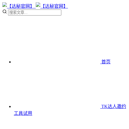
首页
TK达人邀约
工具
试用