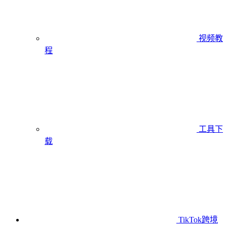
视频教
程
工具下
载
TikTok跨境