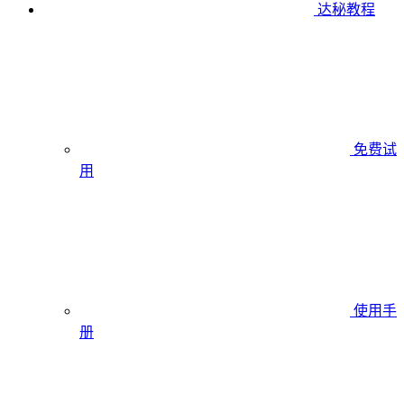
达秘教程
免费试
用
使用手
册