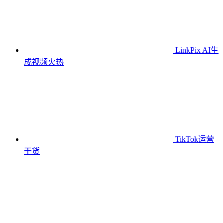
LinkPix AI生
成视频
火热
TikTok运营
干货