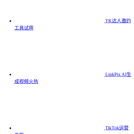
TK达人邀约
工具
试用
LinkPix AI生
成视频
火热
TikTok运营