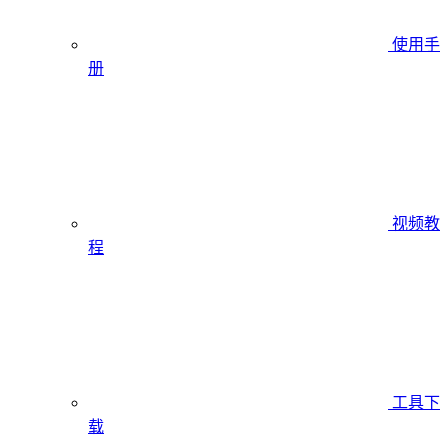
使用手
册
视频教
程
工具下
载