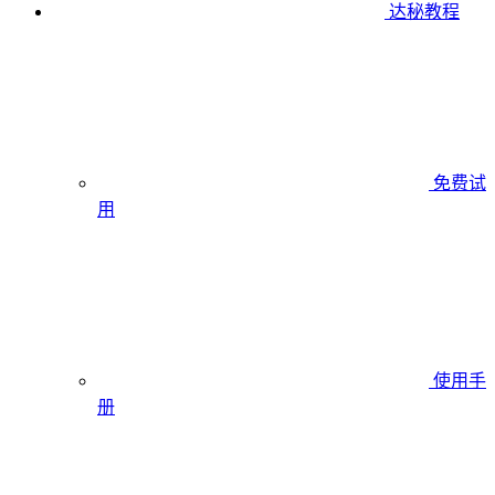
达秘教程
免费试
用
使用手
册