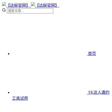
首页
TK达人邀约
工具
试用