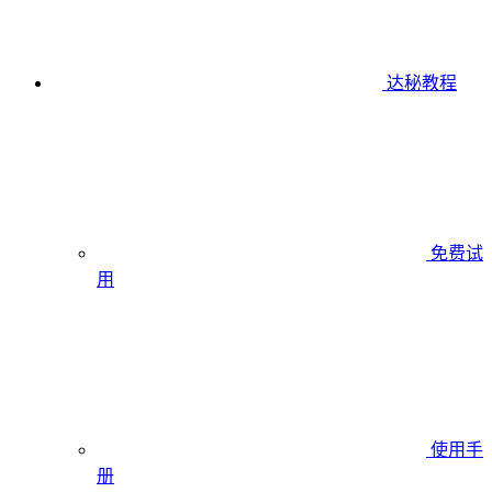
达秘教程
免费试
用
使用手
册