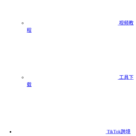
视频教
程
工具下
载
TikTok跨境