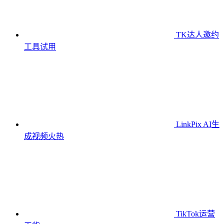
TK达人邀约
工具
试用
LinkPix AI生
成视频
火热
TikTok运营