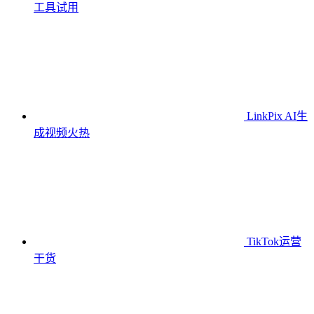
工具
试用
LinkPix AI生
成视频
火热
TikTok运营
干货