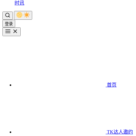
时讯
登录
首页
TK达人邀约