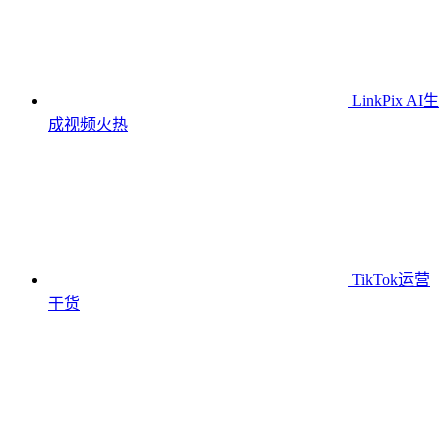
LinkPix AI生
成视频
火热
TikTok运营
干货