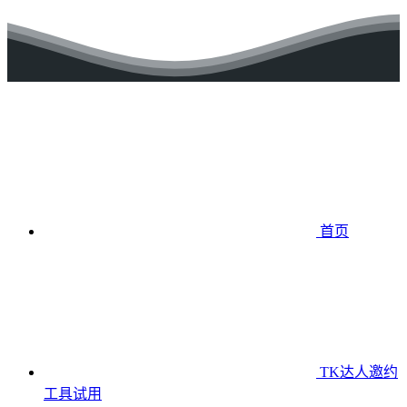
首页
TK达人邀约
工具
试用