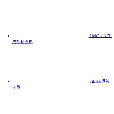
LinkPix AI生
成视频
火热
TikTok运营
干货