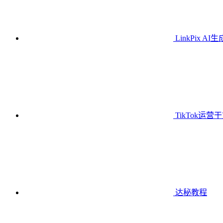
LinkPix AI
TikTok运营
达秘教程