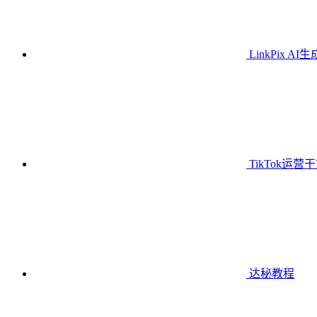
LinkPix AI
TikTok运营
达秘教程