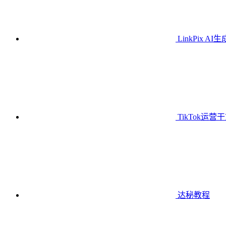
LinkPix AI
TikTok运营
达秘教程