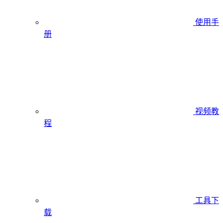
使用手
册
视频教
程
工具下
载