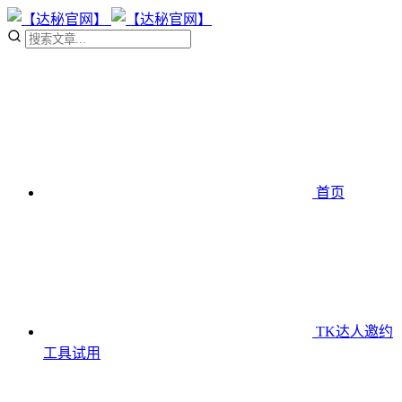
首页
TK达人邀约
工具
试用