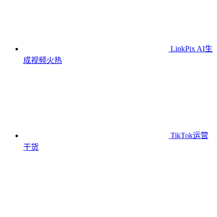
LinkPix AI生
成视频
火热
TikTok运营
干货