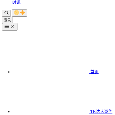
时讯
登录
首页
TK达人邀约