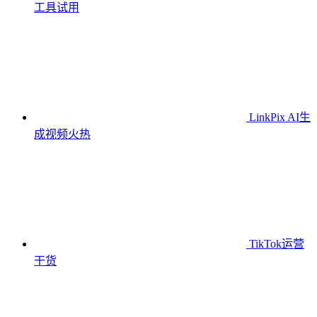
工具
试用
LinkPix AI生
成视频
火热
TikTok运营
干货