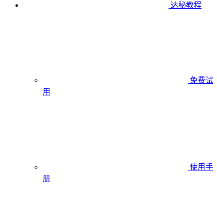
达秘教程
免费试
用
使用手
册