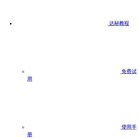
达秘教程
免费试
用
使用手
册