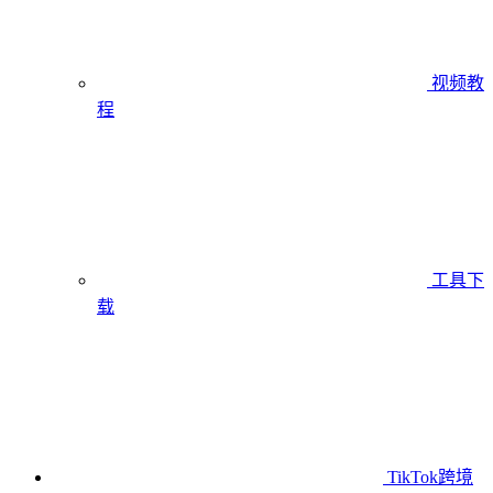
视频教
程
工具下
载
TikTok跨境