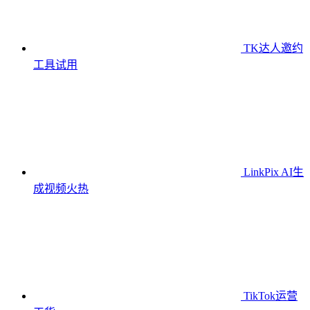
TK达人邀约
工具
试用
LinkPix AI生
成视频
火热
TikTok运营