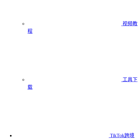
视频教
程
工具下
载
TikTok跨境