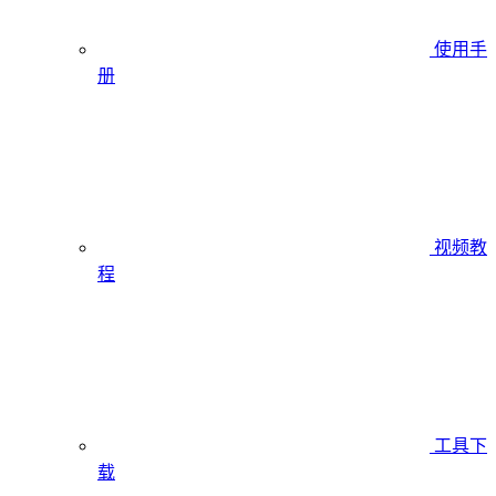
使用手
册
视频教
程
工具下
载