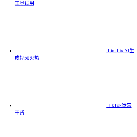
工具
试用
LinkPix AI生
成视频
火热
TikTok运营
干货