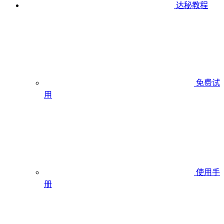
达秘教程
免费试
用
使用手
册