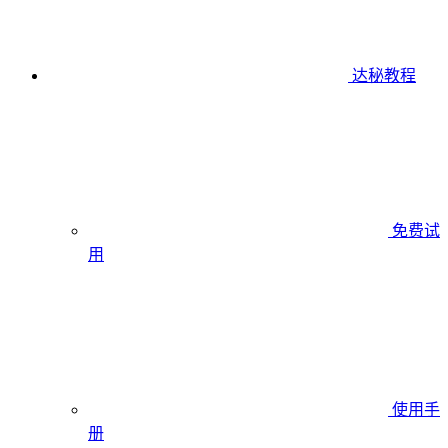
达秘教程
免费试
用
使用手
册