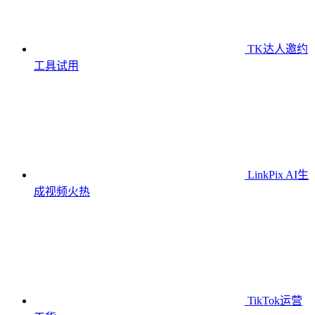
TK达人邀约
工具
试用
LinkPix AI生
成视频
火热
TikTok运营