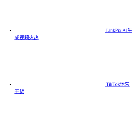
LinkPix AI生
成视频
火热
TikTok运营
干货