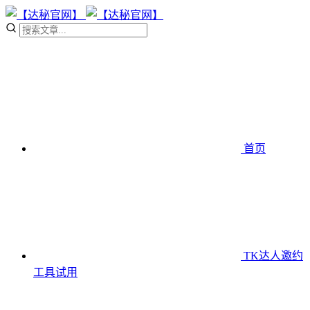
首页
TK达人邀约
工具
试用