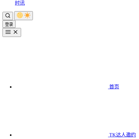
时讯
登录
首页
TK达人邀约