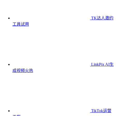
TK达人邀约
工具
试用
LinkPix AI生
成视频
火热
TikTok运营