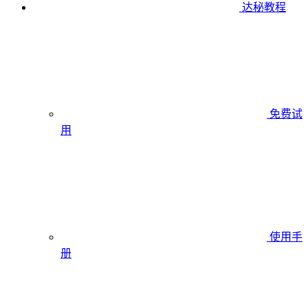
达秘教程
免费试
用
使用手
册