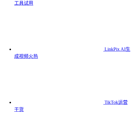
工具
试用
LinkPix AI生
成视频
火热
TikTok运营
干货