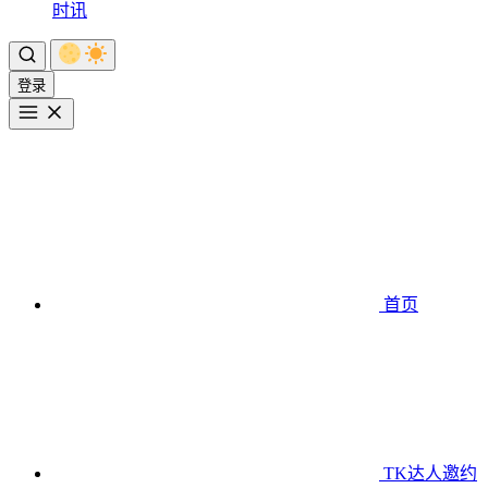
时讯
登录
首页
TK达人邀约