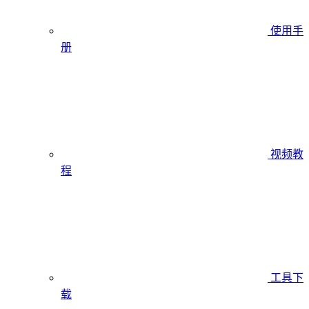
使用手
册
视频教
程
工具下
载