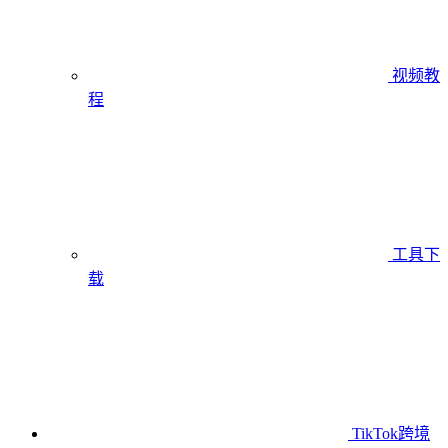
视频教
程
工具下
载
TikTok跨境