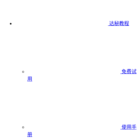
达秘教程
免费试
用
使用手
册