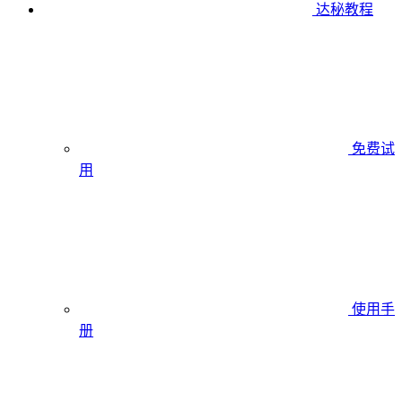
达秘教程
免费试
用
使用手
册