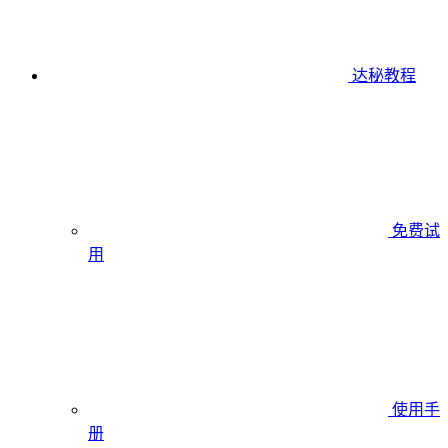
达秘教程
免费试
用
使用手
册