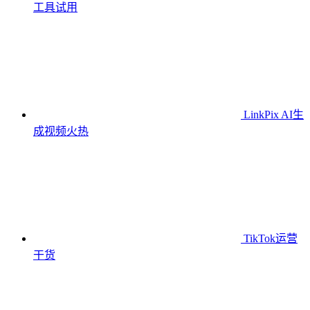
工具
试用
LinkPix AI生
成视频
火热
TikTok运营
干货