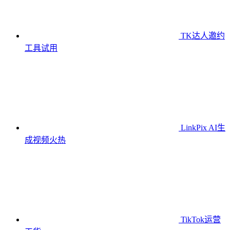
TK达人邀约
工具
试用
LinkPix AI生
成视频
火热
TikTok运营