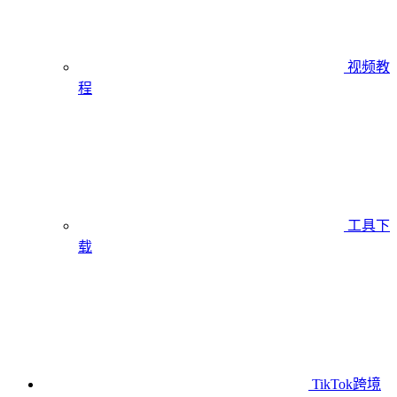
视频教
程
工具下
载
TikTok跨境