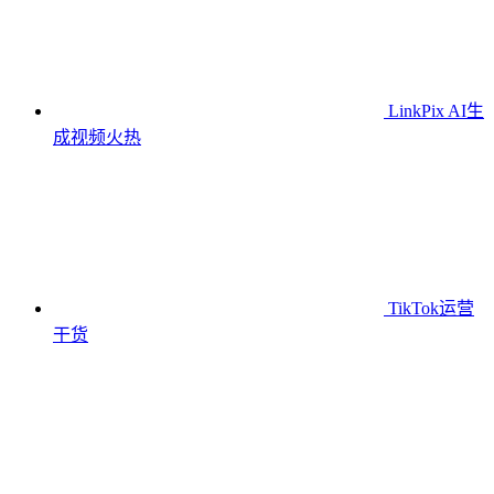
LinkPix AI生
成视频
火热
TikTok运营
干货