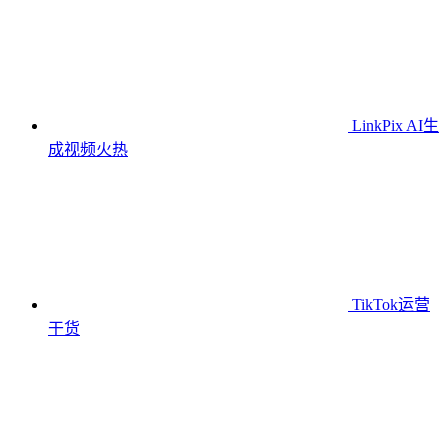
LinkPix AI生
成视频
火热
TikTok运营
干货