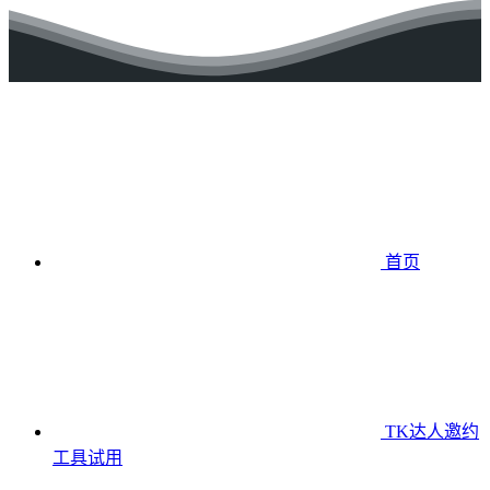
首页
TK达人邀约
工具
试用