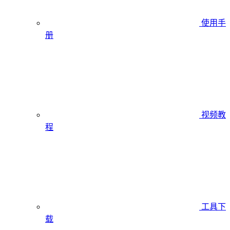
使用手
册
视频教
程
工具下
载