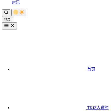
时讯
登录
首页
TK达人邀约