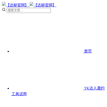
首页
TK达人邀约
工具
试用