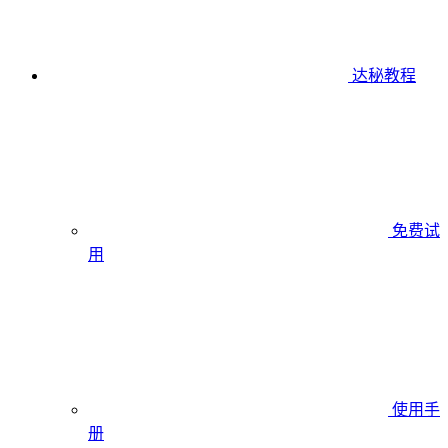
达秘教程
免费试
用
使用手
册