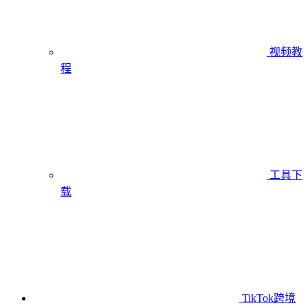
视频教
程
工具下
载
TikTok跨境