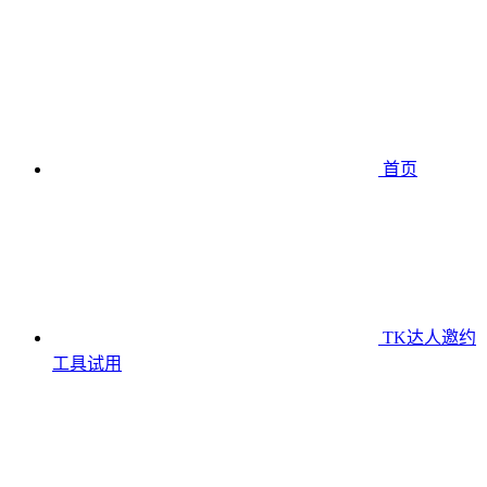
首页
TK达人邀约
工具
试用