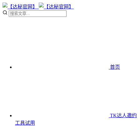
首页
TK达人邀约
工具
试用