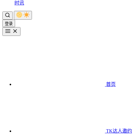
时讯
登录
首页
TK达人邀约