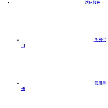
达秘教程
免费试
用
使用手
册