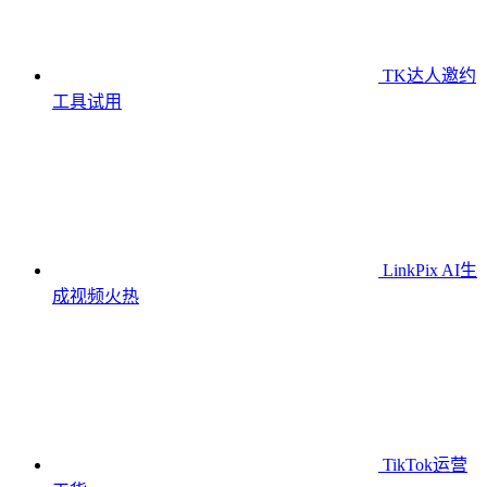
TK达人邀约
工具
试用
LinkPix AI生
成视频
火热
TikTok运营