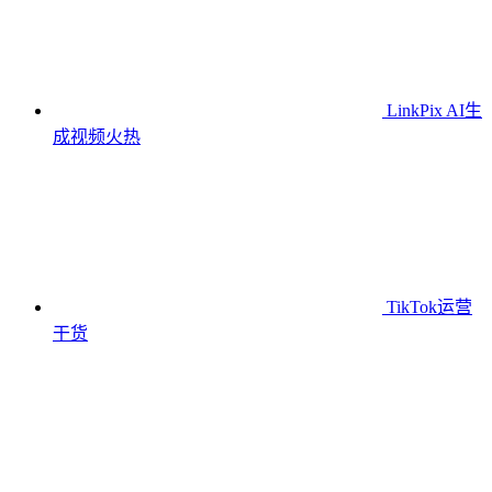
LinkPix AI生
成视频
火热
TikTok运营
干货