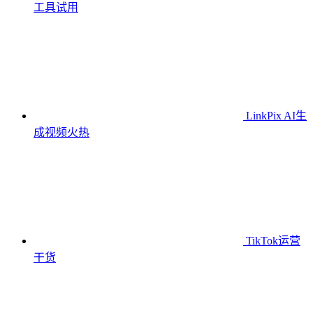
工具
试用
LinkPix AI生
成视频
火热
TikTok运营
干货