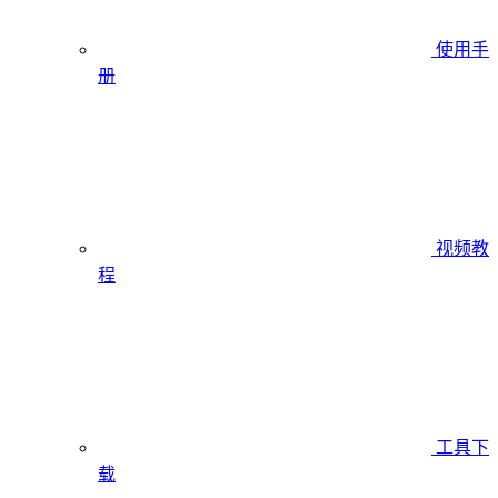
使用手
册
视频教
程
工具下
载