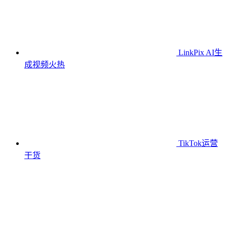
LinkPix AI生
成视频
火热
TikTok运营
干货