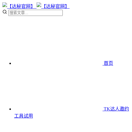
首页
TK达人邀约
工具
试用