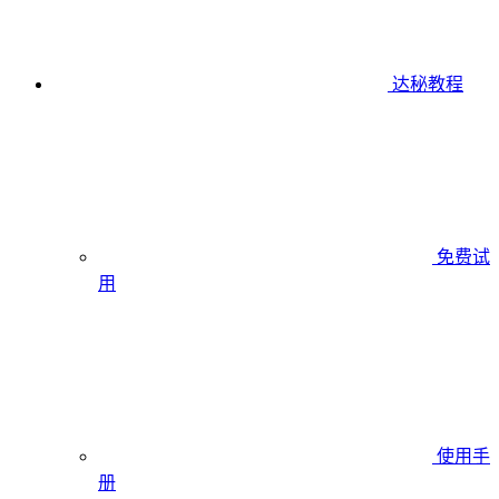
达秘教程
免费试
用
使用手
册