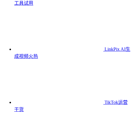
工具
试用
LinkPix AI生
成视频
火热
TikTok运营
干货