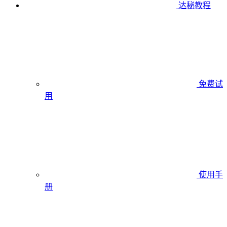
达秘教程
免费试
用
使用手
册