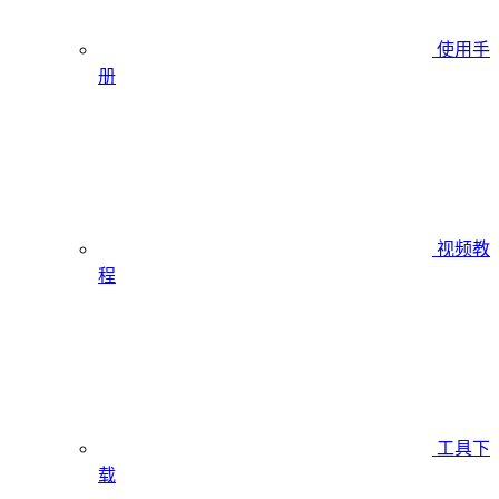
使用手
册
视频教
程
工具下
载