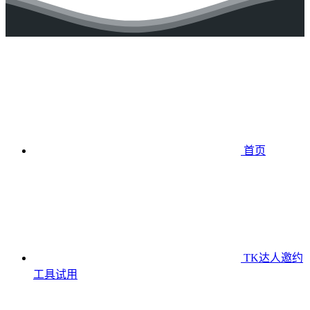
首页
TK达人邀约
工具
试用