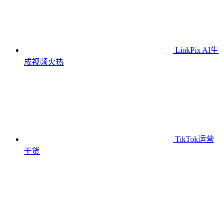
LinkPix AI生
成视频
火热
TikTok运营
干货