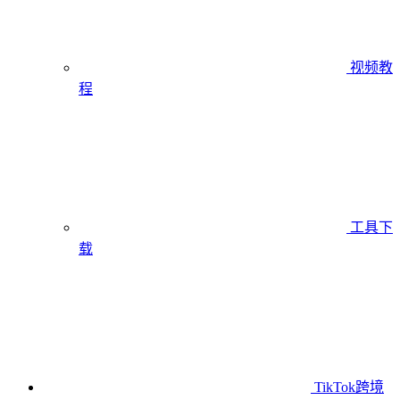
视频教
程
工具下
载
TikTok跨境