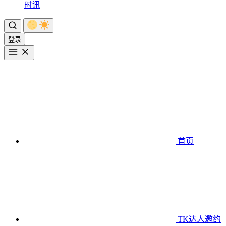
时讯
登录
首页
TK达人邀约