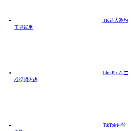
TK达人邀约
工具
试用
LinkPix AI生
成视频
火热
TikTok运营