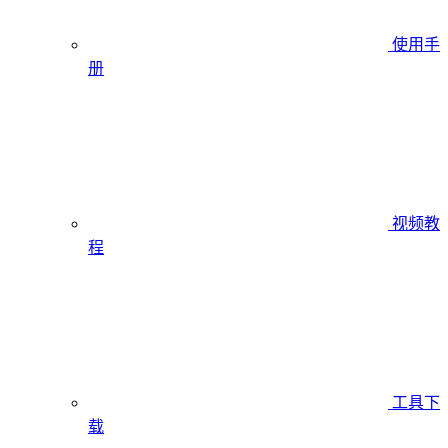
使用手
册
视频教
程
工具下
载