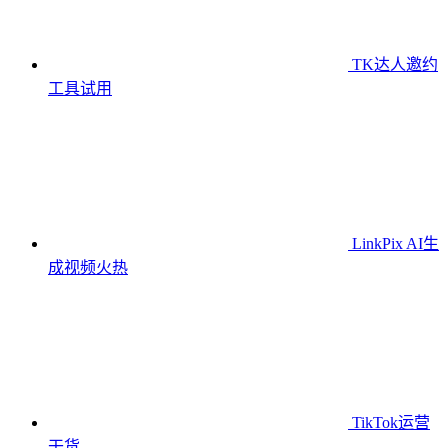
TK达人邀约
工具
试用
LinkPix AI生
成视频
火热
TikTok运营
干货