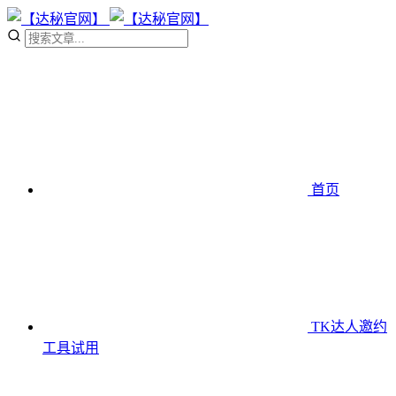
首页
TK达人邀约
工具
试用