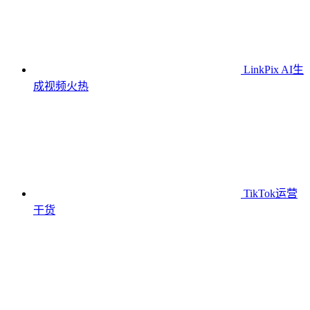
LinkPix AI生
成视频
火热
TikTok运营
干货