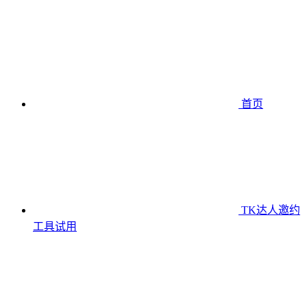
首页
TK达人邀约
工具
试用