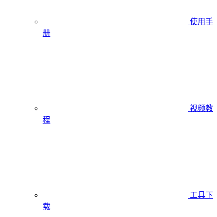
使用手
册
视频教
程
工具下
载