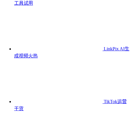
工具
试用
LinkPix AI生
成视频
火热
TikTok运营
干货