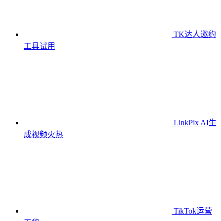
TK达人邀约
工具
试用
LinkPix AI生
成视频
火热
TikTok运营