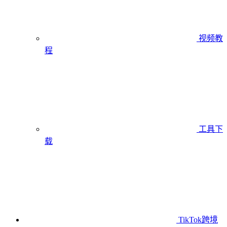
视频教
程
工具下
载
TikTok跨境