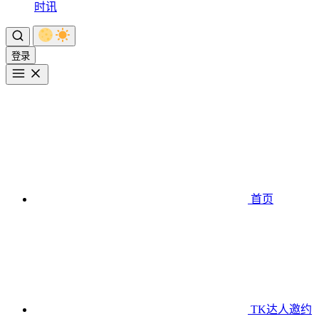
时讯
登录
首页
TK达人邀约