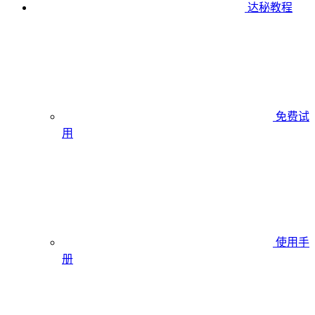
达秘教程
免费试
用
使用手
册