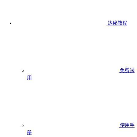
达秘教程
免费试
用
使用手
册