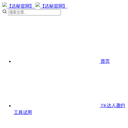
首页
TK达人邀约
工具
试用