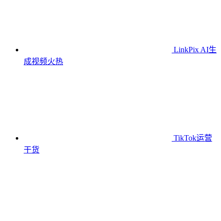
LinkPix AI生
成视频
火热
TikTok运营
干货