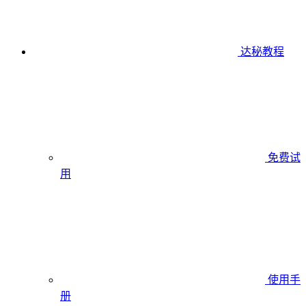
达秘教程
免费试
用
使用手
册