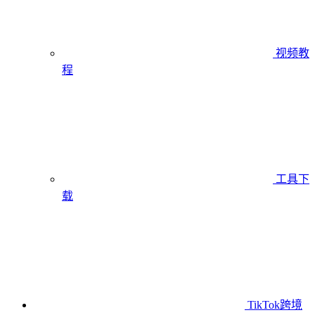
视频教
程
工具下
载
TikTok跨境