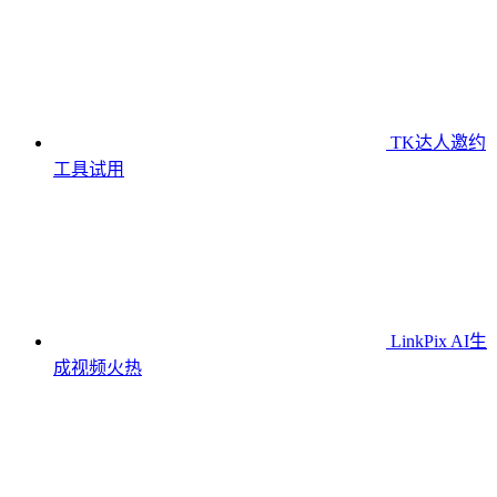
TK达人邀约
工具
试用
LinkPix AI生
成视频
火热