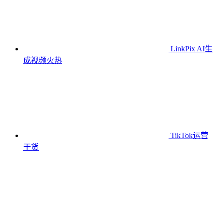
LinkPix AI生
成视频
火热
TikTok运营
干货