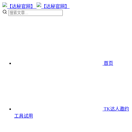
首页
TK达人邀约
工具
试用