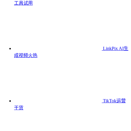
工具
试用
LinkPix AI生
成视频
火热
TikTok运营
干货