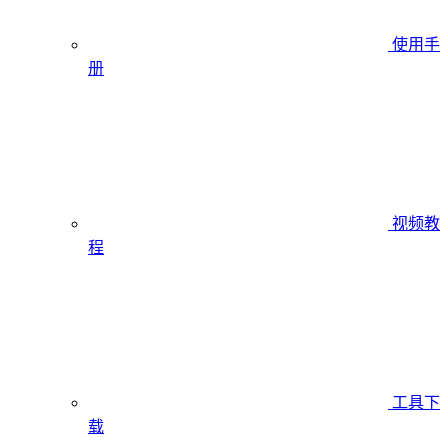
使用手
册
视频教
程
工具下
载