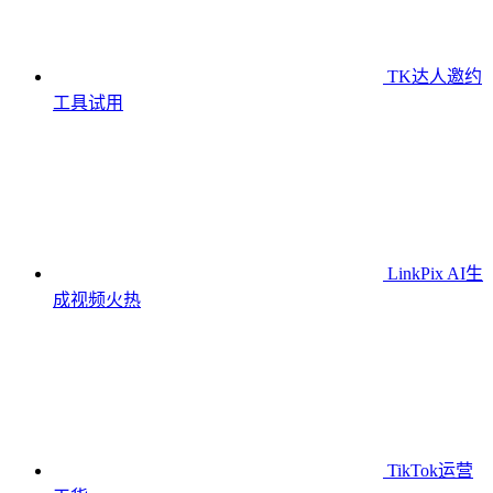
TK达人邀约
工具
试用
LinkPix AI生
成视频
火热
TikTok运营