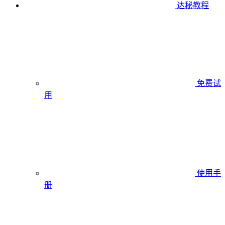
达秘教程
免费试
用
使用手
册