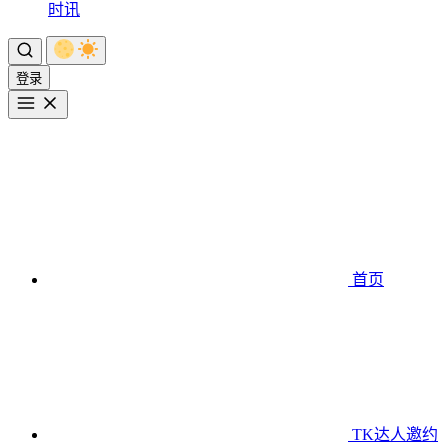
时讯
登录
首页
TK达人邀约