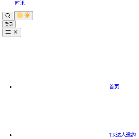
时讯
登录
首页
TK达人邀约