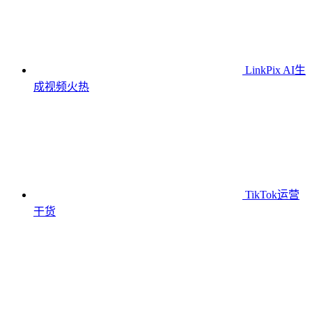
LinkPix AI生
成视频
火热
TikTok运营
干货