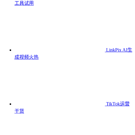
工具
试用
LinkPix AI生
成视频
火热
TikTok运营
干货