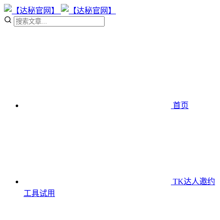
首页
TK达人邀约
工具
试用