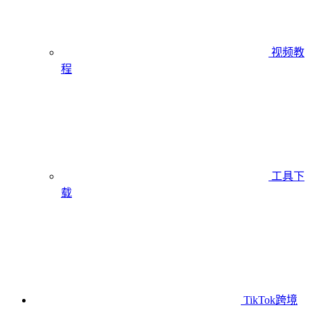
视频教
程
工具下
载
TikTok跨境