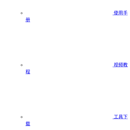
使用手
册
视频教
程
工具下
载