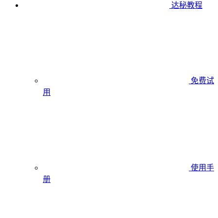
达秘教程
免费试
用
使用手
册