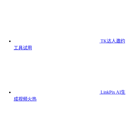
TK达人邀约
工具
试用
LinkPix AI生
成视频
火热