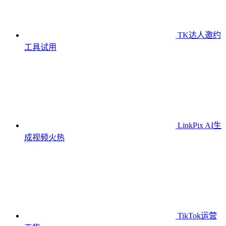
TK达人邀约
工具
试用
LinkPix AI生
成视频
火热
TikTok运营