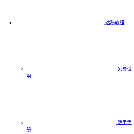
达秘教程
免费试
用
使用手
册