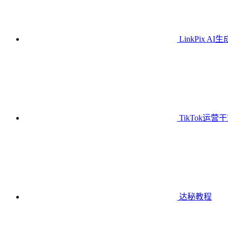
LinkPix AI
TikTok运营
达秘教程