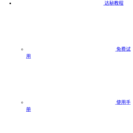
达秘教程
免费试
用
使用手
册