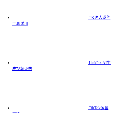
TK达人邀约
工具
试用
LinkPix AI生
成视频
火热
TikTok运营