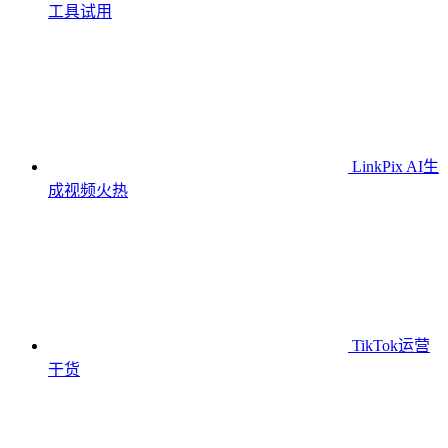
工具
试用
LinkPix AI生
成视频
火热
TikTok运营
干货