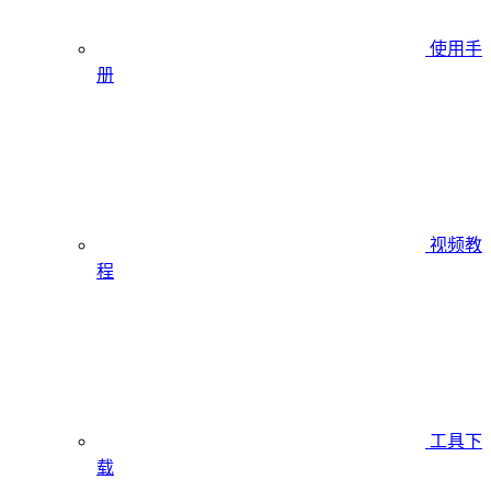
使用手
册
视频教
程
工具下
载