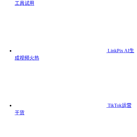
工具
试用
LinkPix AI生
成视频
火热
TikTok运营
干货