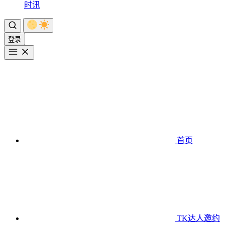
时讯
登录
首页
TK达人邀约