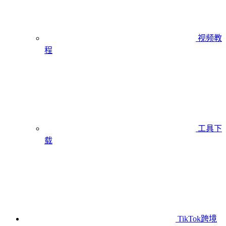
视频教
程
工具下
载
TikTok跨境