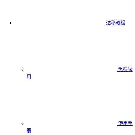
达秘教程
免费试
用
使用手
册