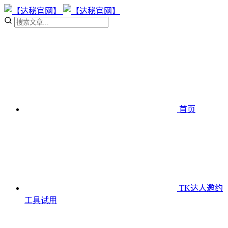
首页
TK达人邀约
工具
试用