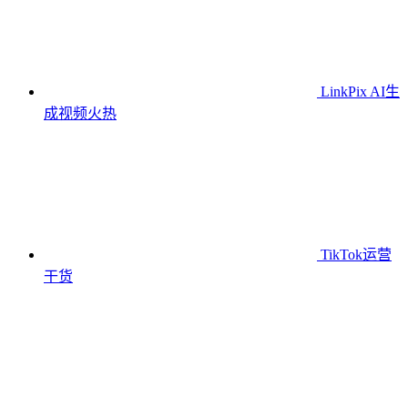
LinkPix AI生
成视频
火热
TikTok运营
干货