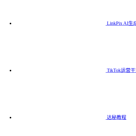
LinkPix AI
TikTok运营
达秘教程