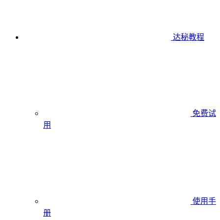
达秘教程
免费试
用
使用手
册