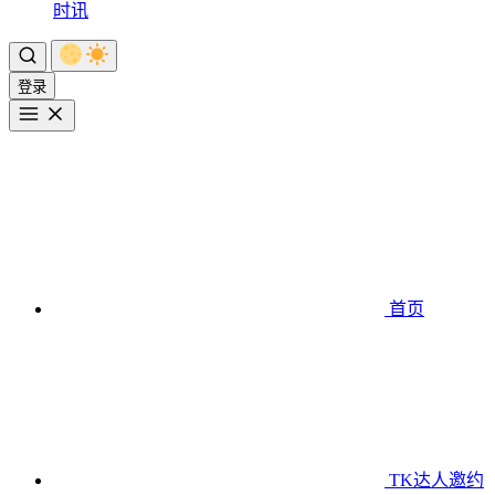
时讯
登录
首页
TK达人邀约