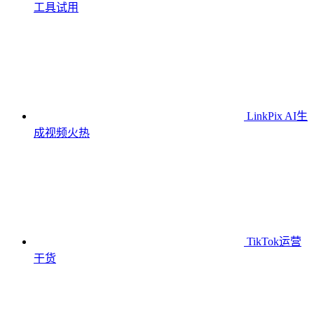
工具
试用
LinkPix AI生
成视频
火热
TikTok运营
干货