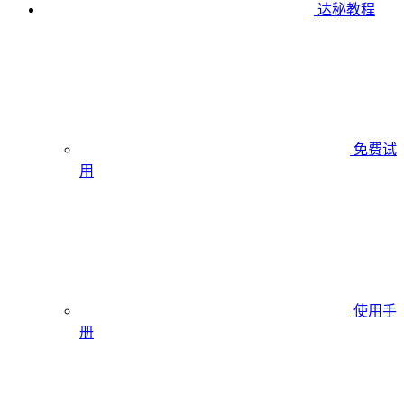
达秘教程
免费试
用
使用手
册