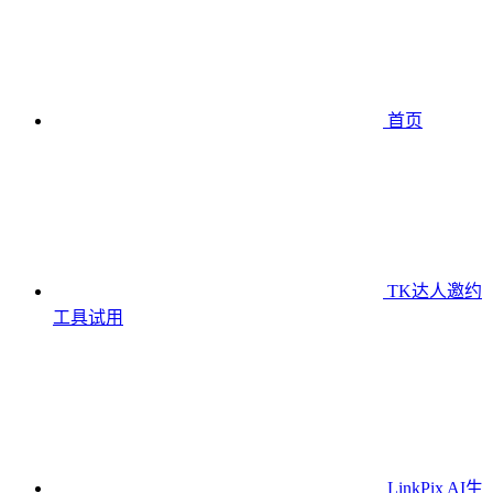
首页
TK达人邀约
工具
试用
LinkPix AI生