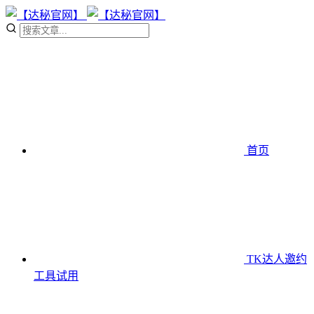
首页
TK达人邀约
工具
试用