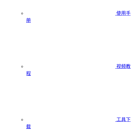
使用手
册
视频教
程
工具下
载