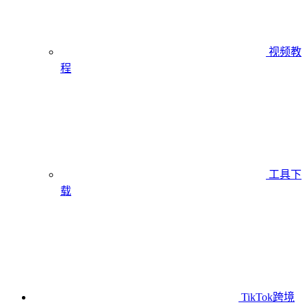
视频教
程
工具下
载
TikTok跨境