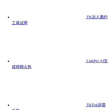
TK达人邀约
工具
试用
LinkPix AI生
成视频
火热
TikTok运营