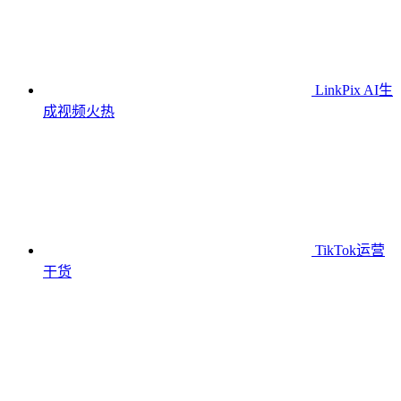
LinkPix AI生
成视频
火热
TikTok运营
干货