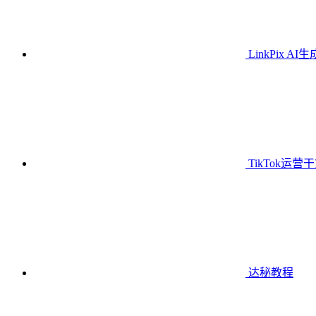
LinkPix AI
TikTok运营
达秘教程