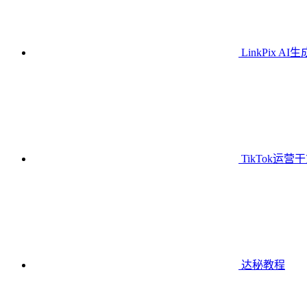
LinkPix AI
TikTok运营
达秘教程