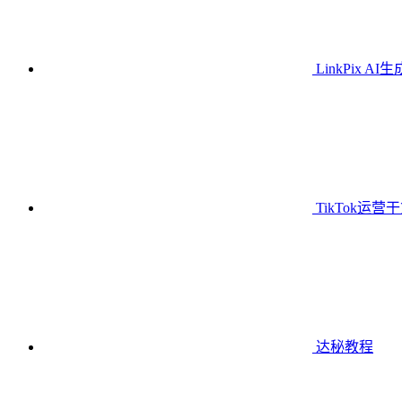
LinkPix AI
TikTok运营
达秘教程