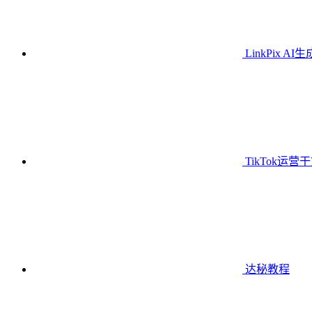
LinkPix AI
TikTok运营
达秘教程