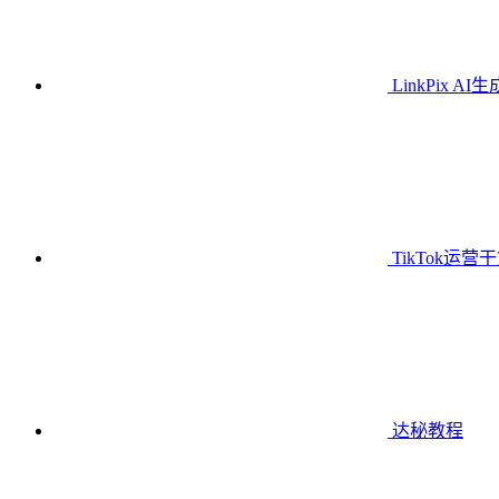
LinkPix AI
TikTok运营
达秘教程