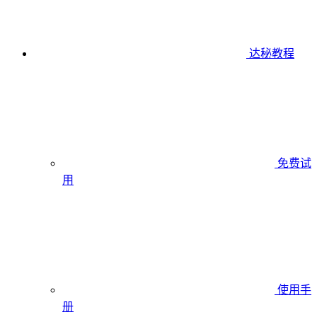
达秘教程
免费试
用
使用手
册