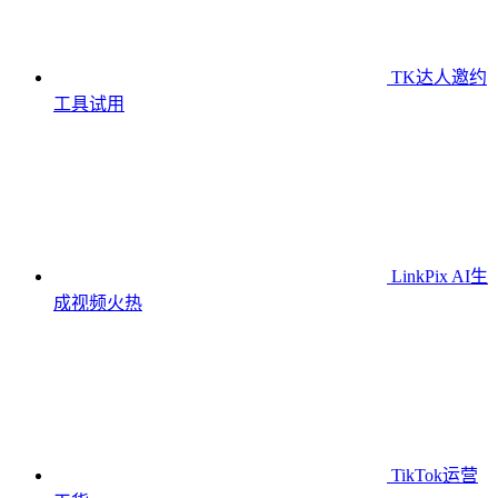
TK达人邀约
工具
试用
LinkPix AI生
成视频
火热
TikTok运营