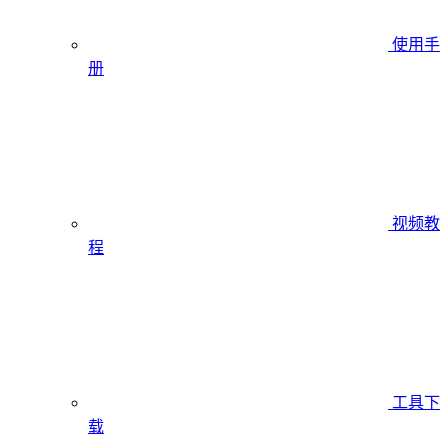
使用手
册
视频教
程
工具下
载