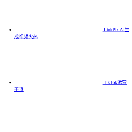
LinkPix AI生
成视频
火热
TikTok运营
干货