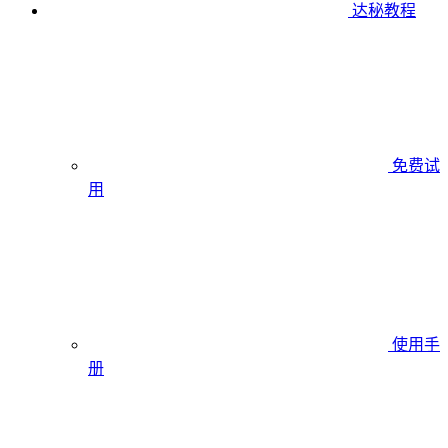
达秘教程
免费试
用
使用手
册