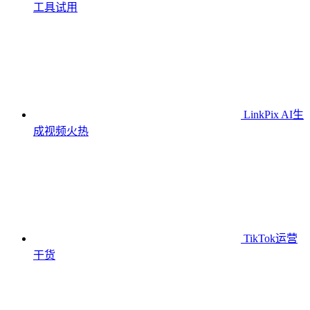
工具
试用
LinkPix AI生
成视频
火热
TikTok运营
干货