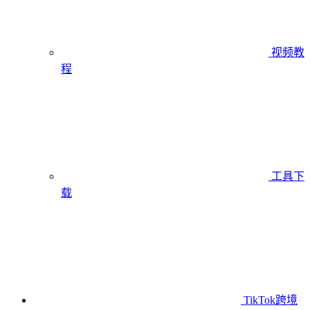
视频教
程
工具下
载
TikTok跨境