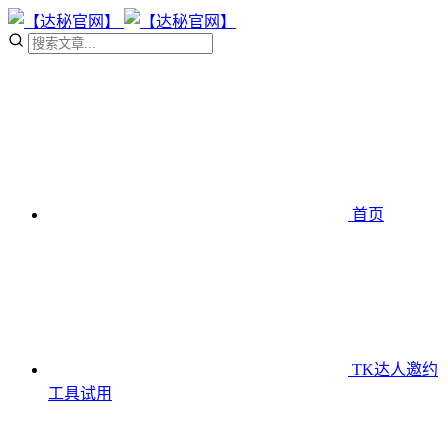
首页
TK达人邀约
工具
试用