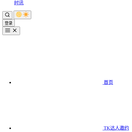
时讯
登录
首页
TK达人邀约