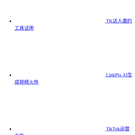
TK达人邀约
工具
试用
LinkPix AI生
成视频
火热
TikTok运营