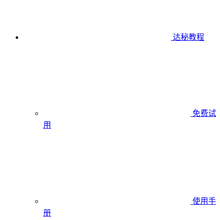
达秘教程
免费试
用
使用手
册