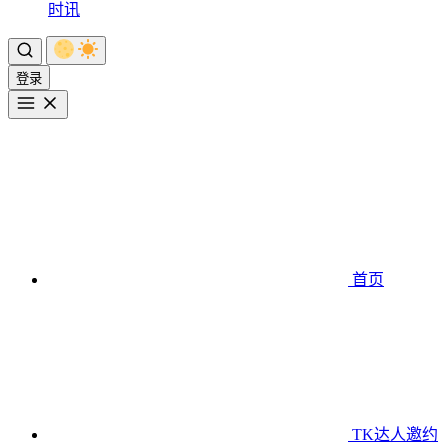
时讯
登录
首页
TK达人邀约