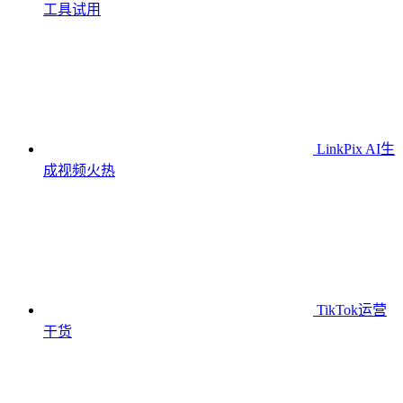
工具
试用
LinkPix AI生
成视频
火热
TikTok运营
干货