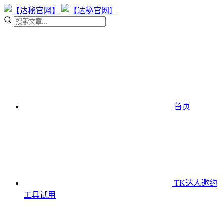
首页
TK达人邀约
工具
试用