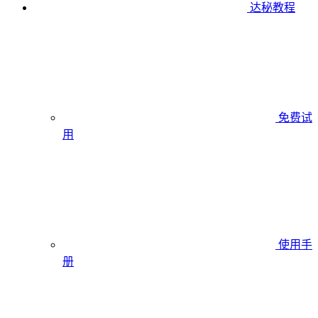
达秘教程
免费试
用
使用手
册