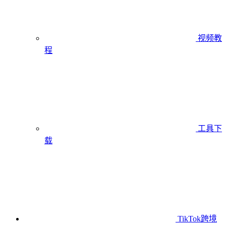
视频教
程
工具下
载
TikTok跨境