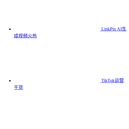
LinkPix AI生
成视频
火热
TikTok运营
干货