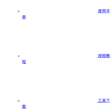
使用手
册
视频教
程
工具下
载