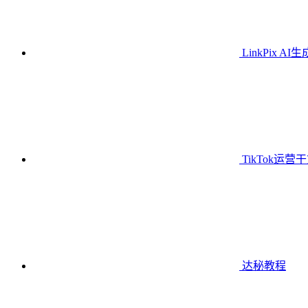
LinkPix AI
TikTok运营
达秘教程