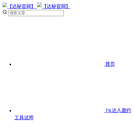
首页
TK达人邀约
工具
试用