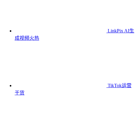
LinkPix AI生
成视频
火热
TikTok运营
干货