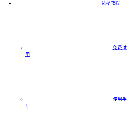
达秘教程
免费试
用
使用手
册