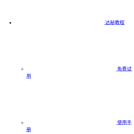
达秘教程
免费试
用
使用手
册