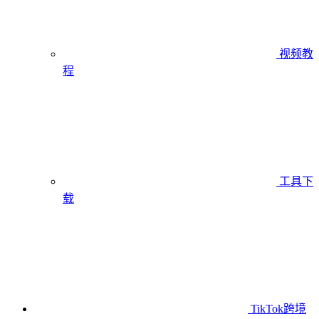
视频教
程
工具下
载
TikTok跨境