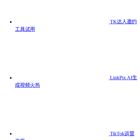
TK达人邀约
工具
试用
LinkPix AI生
成视频
火热
TikTok运营