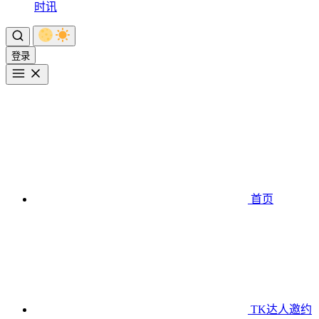
时讯
登录
首页
TK达人邀约