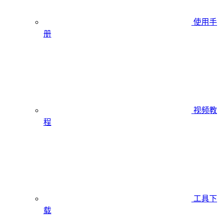
使用手
册
视频教
程
工具下
载