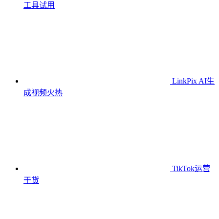
工具
试用
LinkPix AI生
成视频
火热
TikTok运营
干货