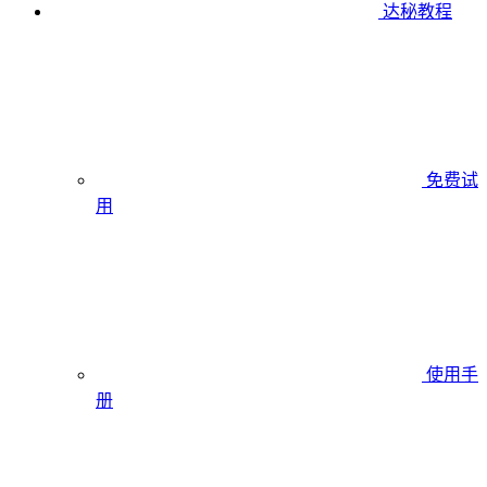
达秘教程
免费试
用
使用手
册