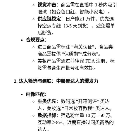
视觉冲击
：商品需在直播中 3 秒内吸引
眼球（如变色口红、智能小家电）。
供应链稳定
：日产能≥1 万件，优先选
择空运专线（3-5 天到货），避免爆单
后断货。
合规要点
：
进口商品需标注 “海关认证”，食品类
商品需提供 “保质期”“成分表”。
美妆产品需通过菲律宾 FDA 注册，标
签需包含生产批号和有效期。
2.
达人筛选与建联：中腰部达人的爆发力
画像匹配
：
垂类优先
：数码选 “开箱测评” 类达
人，美妆选 “日常妆容教程” 类达人。
数据指标
：筛选粉丝量 10 万 - 50 万、
互动率＞8%、近期直播过同类商品的
达人。