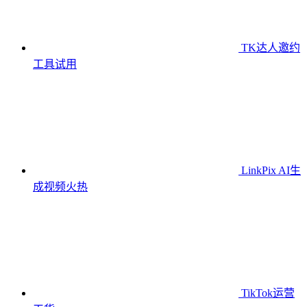
TK达人邀约
工具
试用
LinkPix AI生
成视频
火热
TikTok运营