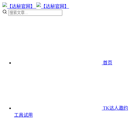
首页
TK达人邀约
工具
试用