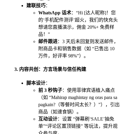
建联技巧
：
WhatsApp 话术
：“Hi [达人昵称]！您
的‘手机配件测评’超火，我们的快充头
想请您直播演示，佣金 20%+ 免费样
品！”
邮件跟进
：3 天后未回复则发送邮件，
附商品卡和销售数据（如 “已售出 10
万件，好评率 98%”）。
3.
内容共创：方言场景与信任构建
脚本设计
：
前 3 秒钩子
：使用菲律宾语植入痛点
（如 “Mahirap maghintay ng oras para sa
pagkain?（等餐时间太长？）”），引出
商品（如速食锅）。
互动设计
：设置 “弹幕刷‘SALE’抽免
单”“评论区置顶链接” 等玩法，提升观
众参与度。