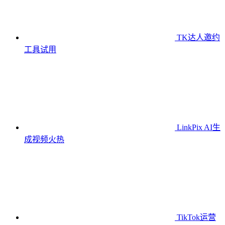
TK达人邀约
工具
试用
LinkPix AI生
成视频
火热
TikTok运营