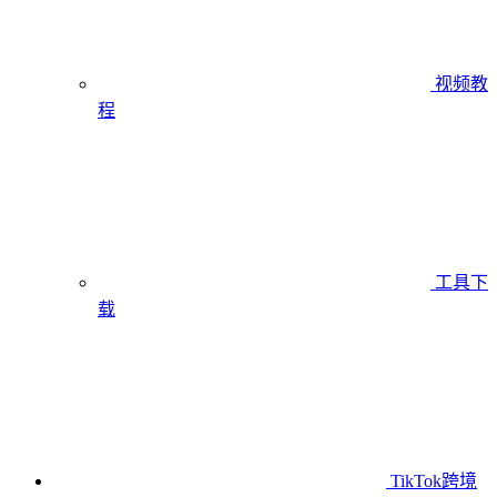
视频教
程
工具下
载
TikTok跨境