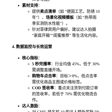
素材支持
：
提供
卖点清单
（如 “德国工艺，防锈 10
年”）、
场景化视频模板
（如 “热带雨
季实测防水性能”）。
针对菲律宾用户偏好，建议达人拍摄
“家庭开箱”“闺蜜推荐” 等生活化内容。
4.
数据监控与长效运营
核心指标
：
5 秒完播率
：行业均值 45%，低于 30%
需调整直播开场。
购物车点击率
：目标＞8%，低点击率
需优化商品主图或价格标签。
COD 签收率
：重点关注货到付款订单
的签收率，若低于 70% 需优化物流合
作。
达人激励
：
对 GMV 排名前 10 的达人额外奖励 5%