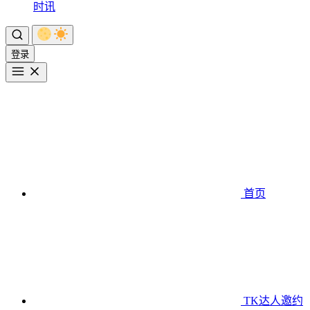
时讯
登录
首页
TK达人邀约