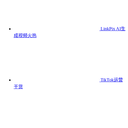
LinkPix AI生
成视频
火热
TikTok运营
干货