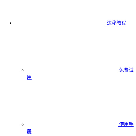
达秘教程
免费试
用
使用手
册