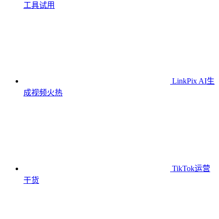
工具
试用
LinkPix AI生
成视频
火热
TikTok运营
干货