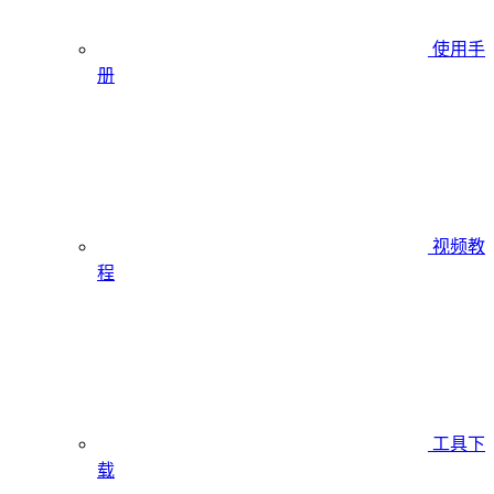
使用手
册
视频教
程
工具下
载