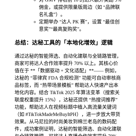
佣金，或提供限量版周边（如 “品牌联
名礼盒”）。
定期举办 “达人 PK 赛”，设置 “最佳创
意奖”“最高复购奖”。
总结：达秘工具的「本地化增效」逻辑
通过达秘的智能筛选、自动化建联与全链路管理，
商家可将达人合作效率提升 70% 以上。其核心价
值在于 **「数据驱动 + 文化适配」**—— 例如，
达秘的 “菲律宾 FDA 合规检测” 功能可自动审核商
品标签，而 “热带场景模板” 帮助达人快速产出本
地化内容。结合 TikTok 2025 年算法变革（搜索关
联度权重提升 15%），达秘还提供 “热搜词推荐”
功能，帮助达人在视频标题中植入高流量关键词
（如 #TikTokMadeMeBuyItPH），进一步放大带货
效果。从马尼拉的时尚美妆到棉兰老岛的数码配
件，成功案例证明，达秘的智能筛选、自动化建联