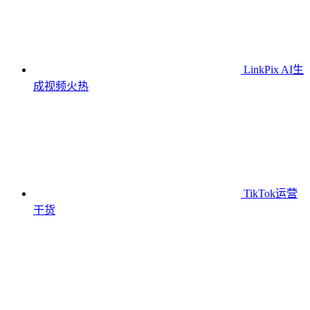
LinkPix AI生
成视频
火热
TikTok运营
干货