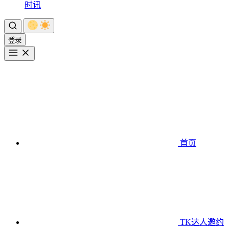
时讯
登录
首页
TK达人邀约