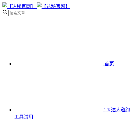
首页
TK达人邀约
工具
试用