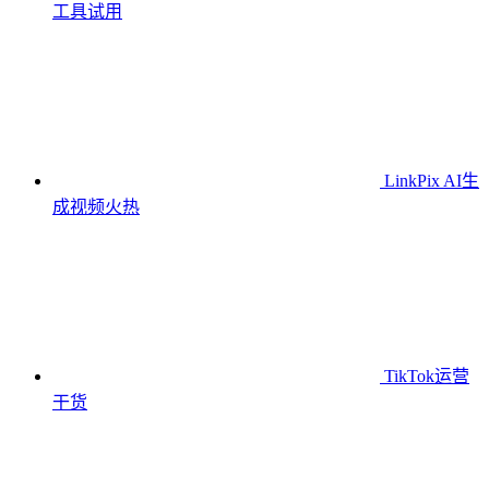
工具
试用
LinkPix AI生
成视频
火热
TikTok运营
干货