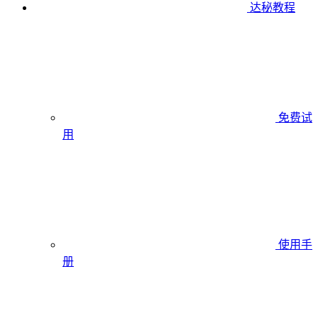
达秘教程
免费试
用
使用手
册