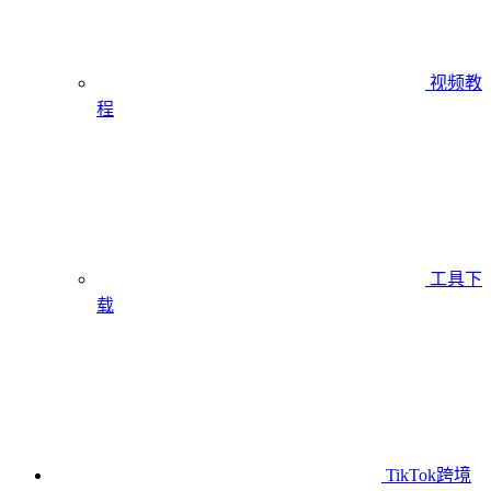
视频教
程
工具下
载
TikTok跨境