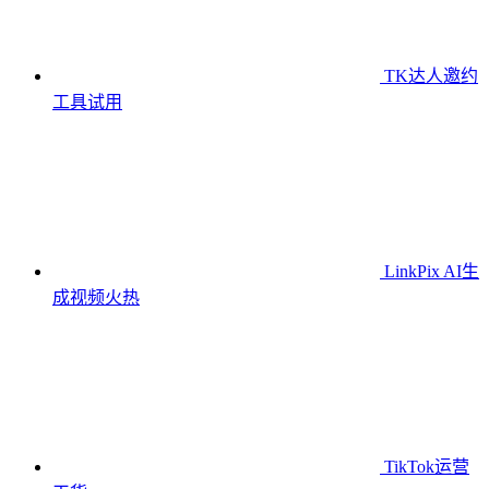
TK达人邀约
工具
试用
LinkPix AI生
成视频
火热
TikTok运营