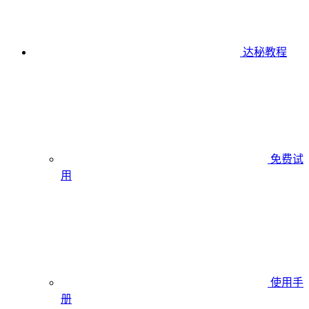
达秘教程
免费试
用
使用手
册