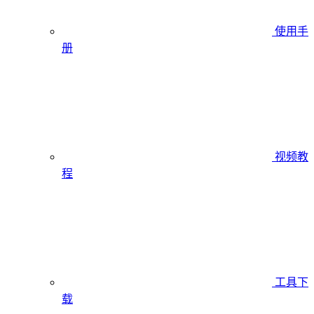
使用手
册
视频教
程
工具下
载