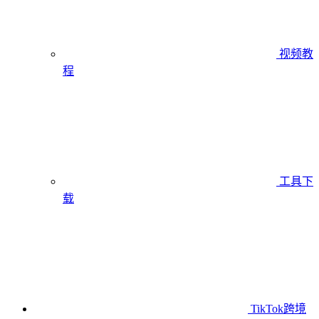
视频教
程
工具下
载
TikTok跨境