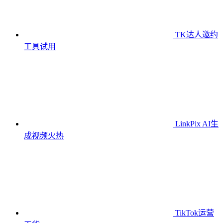
TK达人邀约
工具
试用
LinkPix AI生
成视频
火热
TikTok运营