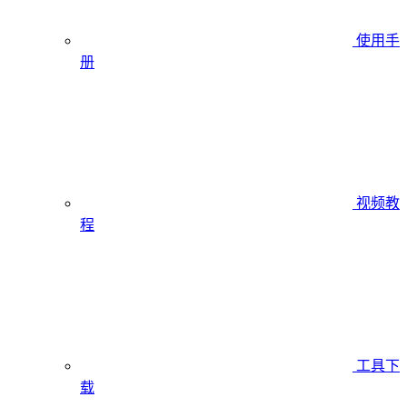
使用手
册
视频教
程
工具下
载