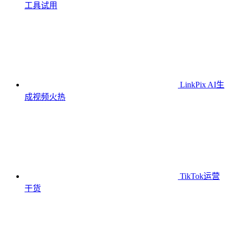
工具
试用
LinkPix AI生
成视频
火热
TikTok运营
干货