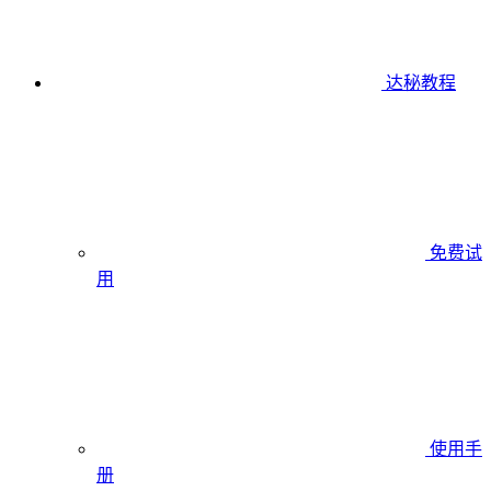
达秘教程
免费试
用
使用手
册