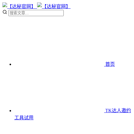
首页
TK达人邀约
工具
试用