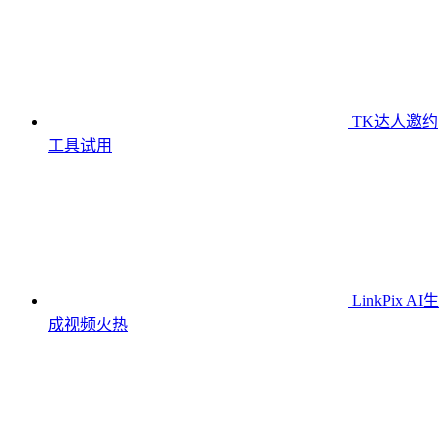
TK达人邀约
工具
试用
LinkPix AI生
成视频
火热