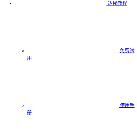
达秘教程
免费试
用
使用手
册