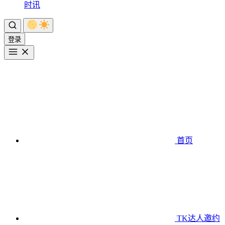
时讯
登录
首页
TK达人邀约