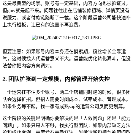
这是最典型的场景。账号有一定基础，内容方向也被验证过，
但gmv就是起不来。问题往往出在店铺装修粗糙、详情页没有
说服力、或者付款链路断了一截。这个阶段运营公司能快速补
上执行短板，让已有的流量不再浪费。
但要注意：如果账号内容本身还在摸索期，粉丝增长全靠运
气，这时候找人代运营意义不大。运营能优化转化漏斗，但没
法替你把内容方向调对。
2. 团队扩张到一定规模，内部管理开始失控
一个运营扛不住多个账号、两三个店铺同时跑的时候，很多团
队会选择扩招。但招人需要时间成本、试错成本、管理成本。
如果业务等不起，找一家有成熟sop的运营公司反而更划算。
这个阶段的关键是明确你要解决的是「人效问题」还是「能力
问题」。如果只是人不够，找执行型团队；如果内部缺乏方法
论和成功案例，需要找有完整打法、能做诊断和规划的顾问型