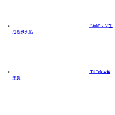
LinkPix AI生
成视频
火热
TikTok运营
干货