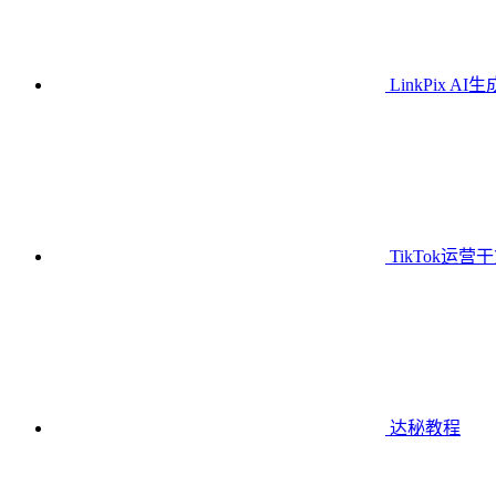
LinkPix AI
TikTok运营
达秘教程