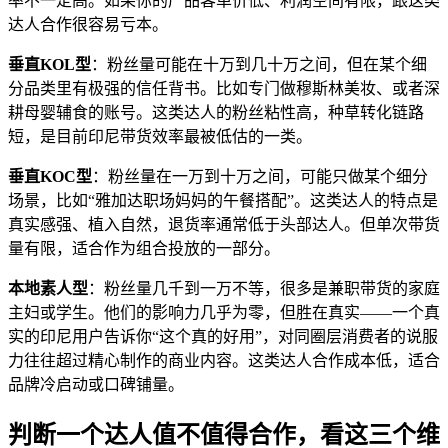
率不一定高。如果你的产品客单价低、利润空间有限，跟这类
达人合作很容易亏本。
垂直KOL型
：粉丝量可能在十万到几十万之间，但在某个细
分品类里有极强的信任背书。比如专门做穆斯林美妆、或者深
耕母婴辅食的账号。这类达人的粉丝粘性高，种草转化链路
短，是目前印尼带货效率最被低估的一类。
垂直KOC型
：粉丝量在一万到十万之间，可能只做某个细分
场景，比如“雅加达职场妈妈的午餐搭配”。这类达人的特点是
真实感强、植入自然，退货率通常低于头部达人。但单次带货
量有限，适合作为组合投放的一部分。
本地素人型
：粉丝量几千到一万不等，很多是兼职带货的家庭
主妇或学生。他们的影响力几乎为零，但胜在真实——一个真
实的印尼用户告诉你“这个真的好用”，对同圈层消费者的说服
力往往超过精心制作的商业内容。这类达人合作成本低，适合
品牌冷启动或口碑铺量。
判断一个达人值不值得合作，看这三个维