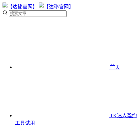
首页
TK达人邀约
工具
试用