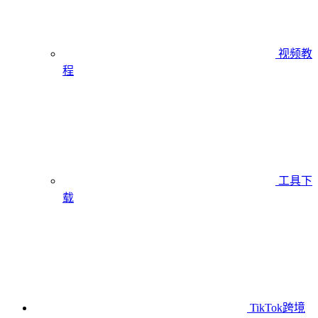
视频教
程
工具下
载
TikTok跨境