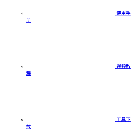
使用手
册
视频教
程
工具下
载