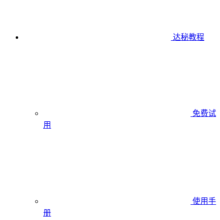
达秘教程
免费试
用
使用手
册