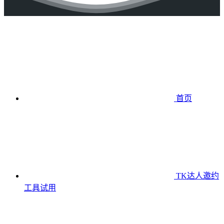
首页
TK达人邀约
工具
试用