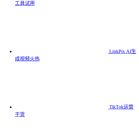
工具
试用
LinkPix AI生
成视频
火热
TikTok运营
干货