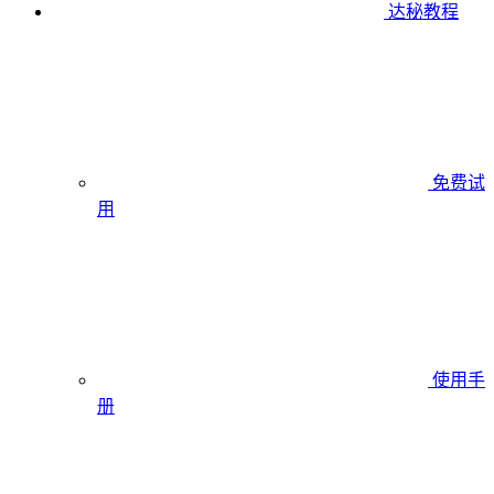
达秘教程
免费试
用
使用手
册