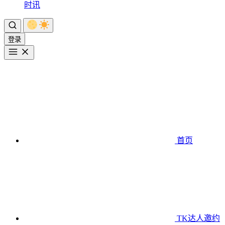
时讯
登录
首页
TK达人邀约