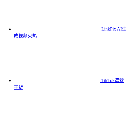
LinkPix AI生
成视频
火热
TikTok运营
干货