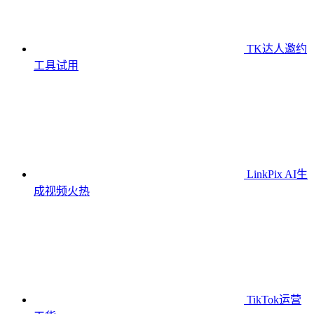
TK达人邀约
工具
试用
LinkPix AI生
成视频
火热
TikTok运营