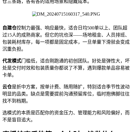
仓三条路，各有各的适用场景和隐藏成本。
自建仓
控制力最强、响应最快，适合日均500单以上、团队超
过15人的成熟商家。但它的坑也深——场地租金、人员排班、
包装耗材库存，每一项都是固定成本，一旦单量下滑就会变成
沉重负担。
代发模式
门槛低，适合刚跑通的初创团队。好处是弹性大，坏
处是交付时效和包装质量你都说了不算，遇到爆款单品容易被
卡单。
云仓
是折中方案，按单计费、随用随扩，特别适合季节性波动
明显的品类。缺点是需要提前沟通预留库位，临时抱佛脚往往
找不到档期。
选模式的本质是匹配你的资金压力、管理能力和风险偏好，而
不是盲目追大。