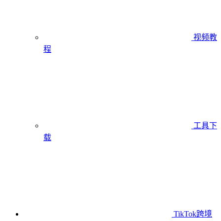
视频教
程
工具下
载
TikTok跨境