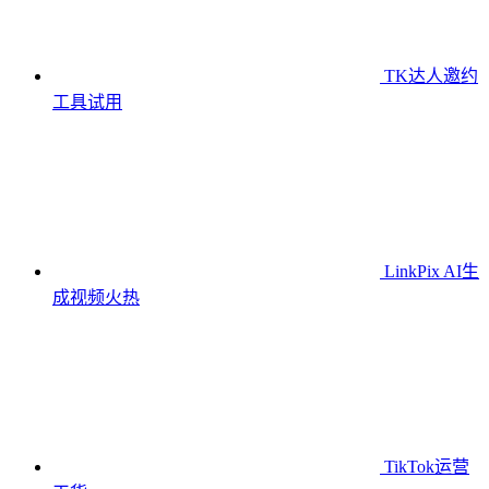
TK达人邀约
工具
试用
LinkPix AI生
成视频
火热
TikTok运营