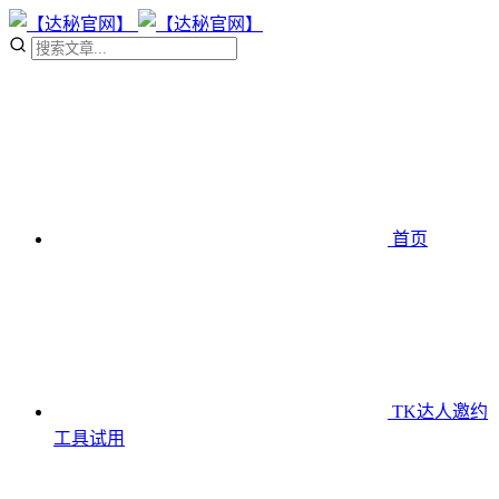
首页
TK达人邀约
工具
试用