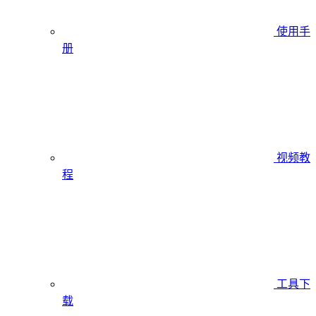
使用手
册
视频教
程
工具下
载