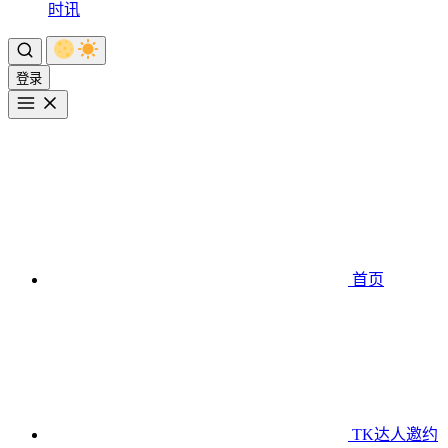
时讯
登录
首页
TK达人邀约