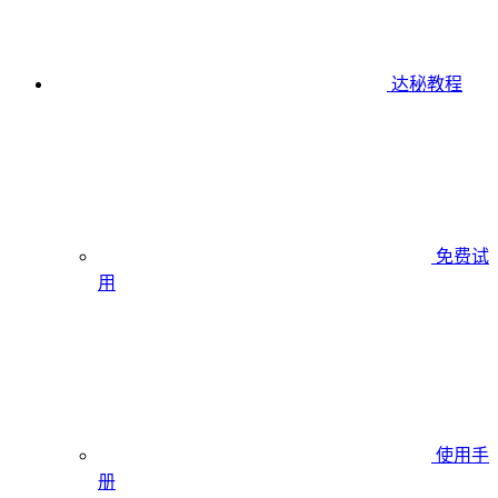
达秘教程
免费试
用
使用手
册