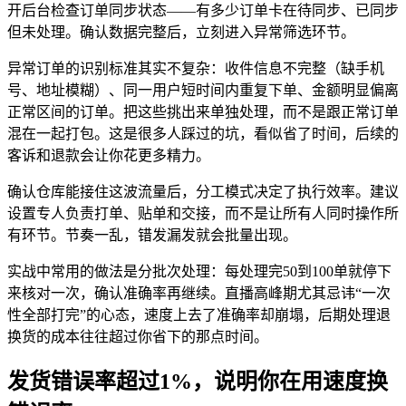
开后台检查订单同步状态——有多少订单卡在待同步、已同步
但未处理。确认数据完整后，立刻进入异常筛选环节。
异常订单的识别标准其实不复杂：收件信息不完整（缺手机
号、地址模糊）、同一用户短时间内重复下单、金额明显偏离
正常区间的订单。把这些挑出来单独处理，而不是跟正常订单
混在一起打包。这是很多人踩过的坑，看似省了时间，后续的
客诉和退款会让你花更多精力。
确认仓库能接住这波流量后，分工模式决定了执行效率。建议
设置专人负责打单、贴单和交接，而不是让所有人同时操作所
有环节。节奏一乱，错发漏发就会批量出现。
实战中常用的做法是分批次处理：每处理完50到100单就停下
来核对一次，确认准确率再继续。直播高峰期尤其忌讳“一次
性全部打完”的心态，速度上去了准确率却崩塌，后期处理退
换货的成本往往超过你省下的那点时间。
发货错误率超过1%，说明你在用速度换