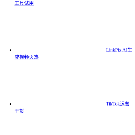
工具
试用
LinkPix AI生
成视频
火热
TikTok运营
干货