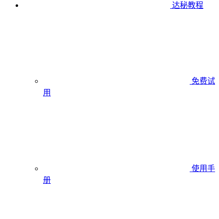
达秘教程
免费试
用
使用手
册