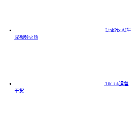
LinkPix AI生
成视频
火热
TikTok运营
干货