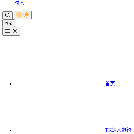
时讯
登录
首页
TK达人邀约