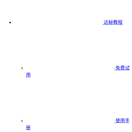
达秘教程
免费试
用
使用手
册