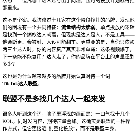
状态——但凡哪个达人账号出了问题，整月的投放计划就得推
翻重来。
这不是个案。我访谈过十几家在这个阶段挣扎的品牌，发现他
们的困境有一个共同特征：
流量结构太脆弱
。单点投放的逻辑
是找到一个爆款达人就赢，但现实是达人是人，不是工具——
他会断更、会被封、人设可能翻车。更重要的是，当你只依赖
两三个达人时，你的内容资产其实非常单薄：这条视频爆了，
下一条能不能复用？达人走了，你的品牌在平台上的声量还剩
多少？
这也是为什么越来越多的品牌开始认真对待一个词——
TikTok达人联盟
。
联盟不是多找几个达人一起来发
很多人听到这个词，脑子里浮现的画面是：一口气找十几个
KOL，同时发内容，期待声量叠加。这确实是联盟的一种操
作方式，但它更接近“批量化投放”，而不是联盟本身。