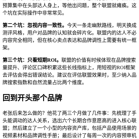
预算集中在头部达人身上，等他出问题，整个联盟就瘫痪。这
个坑在实际操作中非常常见。
第二个坑：忽视内容一致性。
今天一条走幽默路线，明天换成
测评风格，用户对品牌的认知就会碎片化。联盟内的达人不必
内容完全相同，但在核心卖点表达和品牌调性上需要有统一框
架。
第三个坑：只看短期ROI。
联盟的价值有时候体现在品牌搜索
量提升、评论区口碑积累这些长线指标上，用短视的ROI框架
去评估会得出错误结论。建议在评估联盟效果时，至少纳入品
牌搜索指数和自然流量占比两个维度。
回到开头那个品牌
老张后来怎么做的？他花了两三个月做了几件事：先梳理了手
头能调动的达人关系，选出六个长期合作意愿高的进入核心联
盟；然后建立了一个小型的内容资产库，包括产品使用场景的
视频素材和品牌调性手册；最后设计了每周一次的内容预审机