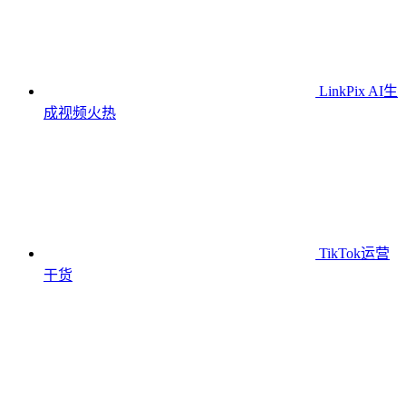
LinkPix AI生
成视频
火热
TikTok运营
干货