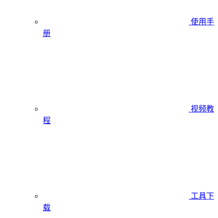
使用手
册
视频教
程
工具下
载