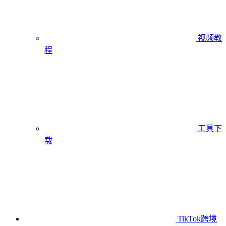
视频教
程
工具下
载
TikTok跨境