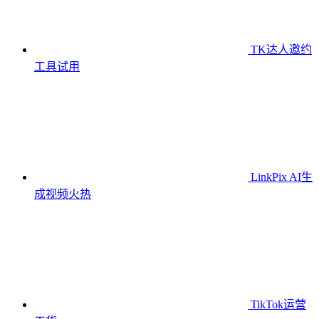
TK达人邀约
工具
试用
LinkPix AI生
成视频
火热
TikTok运营