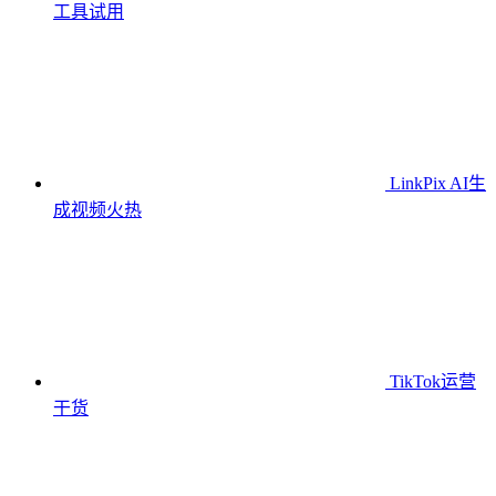
工具
试用
LinkPix AI生
成视频
火热
TikTok运营
干货