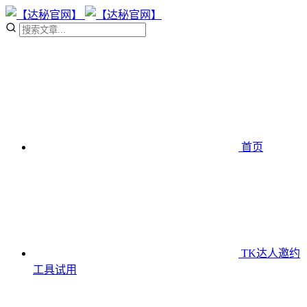
首页
TK达人邀约
工具
试用