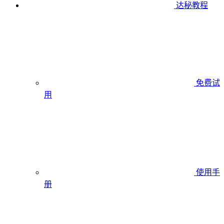
达秘教程
免费试
用
使用手
册