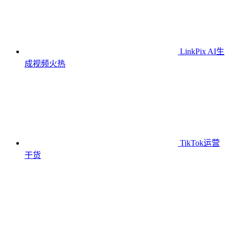
LinkPix AI生
成视频
火热
TikTok运营
干货