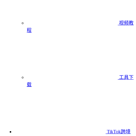
视频教
程
工具下
载
TikTok跨境