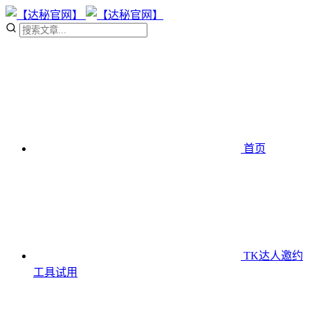
首页
TK达人邀约
工具
试用