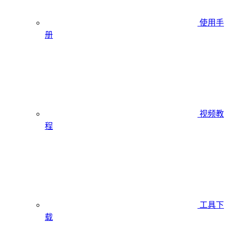
使用手
册
视频教
程
工具下
载