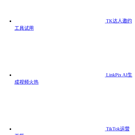
TK达人邀约
工具
试用
LinkPix AI生
成视频
火热
TikTok运营