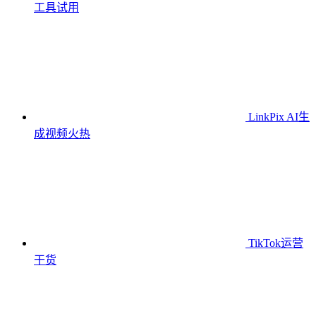
工具
试用
LinkPix AI生
成视频
火热
TikTok运营
干货