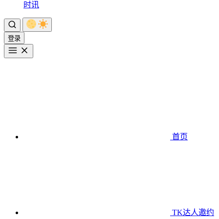
时讯
登录
首页
TK达人邀约