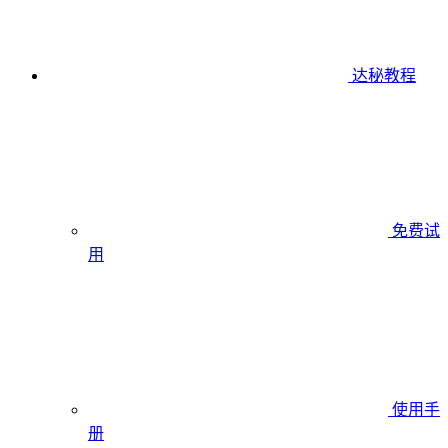
达秘教程
免费试
用
使用手
册