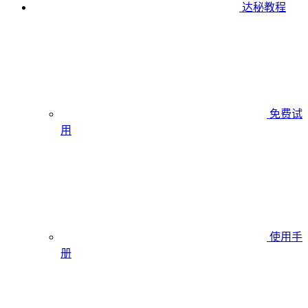
达秘教程
免费试
用
使用手
册