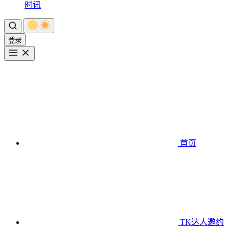
时讯
登录
首页
TK达人邀约