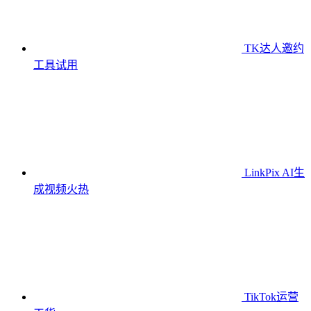
TK达人邀约
工具
试用
LinkPix AI生
成视频
火热
TikTok运营