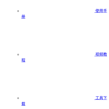
使用手
册
视频教
程
工具下
载