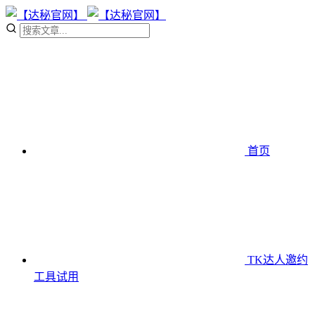
首页
TK达人邀约
工具
试用