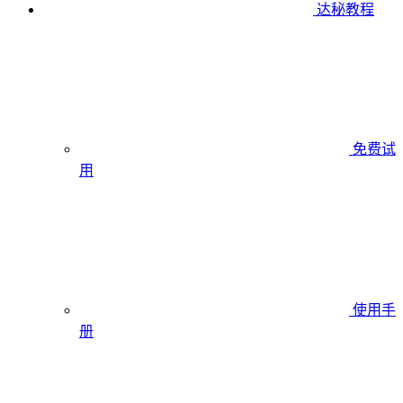
达秘教程
免费试
用
使用手
册