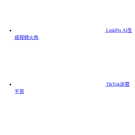
LinkPix AI生
成视频
火热
TikTok运营
干货