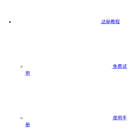
达秘教程
免费试
用
使用手
册