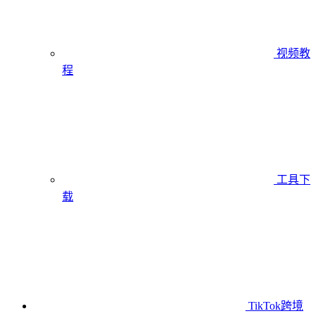
视频教
程
工具下
载
TikTok跨境