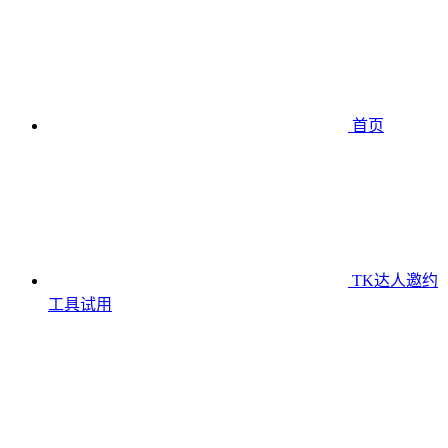
首页
TK达人邀约
工具
试用