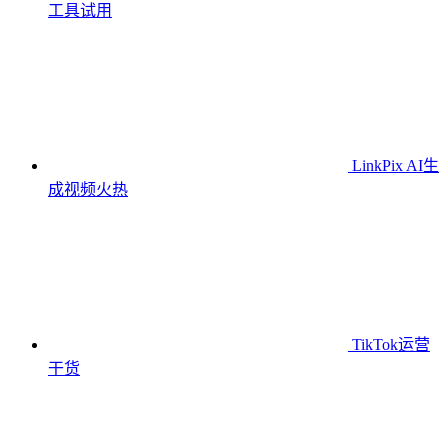
工具
试用
LinkPix AI生
成视频
火热
TikTok运营
干货