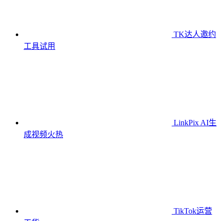
TK达人邀约
工具
试用
LinkPix AI生
成视频
火热
TikTok运营