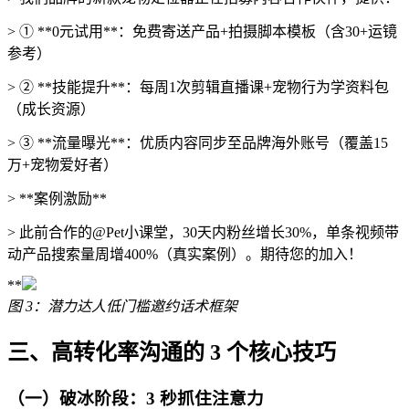
> ① **0元试用**：免费寄送产品+拍摄脚本模板（含30+运镜
参考）
> ② **技能提升**：每周1次剪辑直播课+宠物行为学资料包
（成长资源）
> ③ **流量曝光**：优质内容同步至品牌海外账号（覆盖15
万+宠物爱好者）
> **案例激励**
> 此前合作的@Pet小课堂，30天内粉丝增长30%，单条视频带
动产品搜索量周增400%（真实案例）。期待您的加入！
**
图 3：潜力达人低门槛邀约话术框架
三、高转化率沟通的 3 个核心技巧
（一）破冰阶段：3 秒抓住注意力