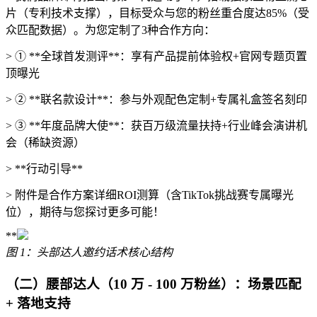
片（专利技术支撑），目标受众与您的粉丝重合度达85%（受
众匹配数据）。为您定制了3种合作方向：
> ① **全球首发测评**：享有产品提前体验权+官网专题页置
顶曝光
> ② **联名款设计**：参与外观配色定制+专属礼盒签名刻印
> ③ **年度品牌大使**：获百万级流量扶持+行业峰会演讲机
会（稀缺资源）
> **行动引导**
> 附件是合作方案详细ROI测算（含TikTok挑战赛专属曝光
位），期待与您探讨更多可能！
**
图 1：头部达人邀约话术核心结构
（二）腰部达人（10 万 - 100 万粉丝）：场景匹配
+ 落地支持