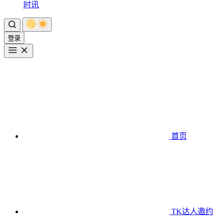
时讯
登录
首页
TK达人邀约