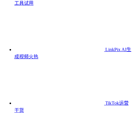
工具
试用
LinkPix AI生
成视频
火热
TikTok运营
干货