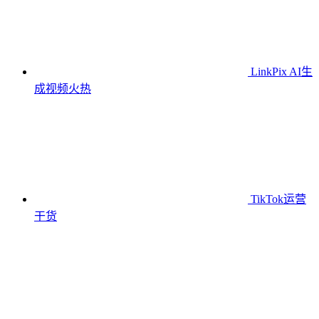
LinkPix AI生
成视频
火热
TikTok运营
干货