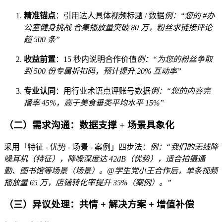
精准锚点
：引用达人具体视频标题 / 数据
例：“您的 #办
公室健身挑战 合集播放量突破 80 万，粉丝求链接评论
超 500 条”
收益前置
：15 秒内说明合作价值
例：“为您的粉丝争取
到 500 份专属折扣码，预计提升 20% 互动率”
专业认同
：用行业术语点评账号数据
例：“您的内容完
播率 45%，高于美食垂类平均水平 15%”
（二）需求沟通：数据支撑 + 场景具象化
采用「特征 - 优势 - 场景 - 案例」四步法：
例：“我们的无线降
噪耳机（特征），降噪深度达 42dB（优势），适合拍摄通
勤、图书馆等场景（场景）。@学生党小王合作后，单条视频
播放量 65 万，店铺转化率提升 35%（案例）。”
（三）异议处理：共情 + 解决方案 + 增值补偿