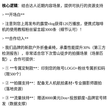
核心逻辑
：结合达人近期内容场景，提供可执行的资源支持
> **开场白**
> 注意到您上周发布的露营vlog获得120万播放，便携式咖啡
机的使用教程粉丝留言超3000条（细节认可）！
> **合作切入**
> 我们品牌的新款户外折叠桌椅，承重性能提升30%（第三方
检测报告），非常适合您下次雪山徒步的拍摄场景（场景匹
配）。合作可提供：
> ① **专属定制款**：印刻您的账号LOGO+粉丝专属折扣码
（限500个）
> ② **拍摄支持**：配备无人机航拍素材+专业摄影师跟拍
（落地资源）
> ③ **流量扶持**：赠送8000美元Dou+投放额度+品牌官号转
发（数据支撑）