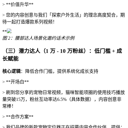
> **价值升华**
> 您的内容创意与我们「探索户外生活」的理念高度契合，期
待一起打造爆款系列视频！
**
图 2：腰部达人场景化邀约话术示例
（三）潜力达人（1 万 - 10 万粉丝）：低门槛 + 成
长赋能
核心逻辑
：降低合作门槛，提供系统化成长支持
> **开场白**
> 刷到您分享的宠物日常视频，猫咪智能项圈的使用技巧播放
量突破15万，粉丝互动率达6.5%（具体数据），内容创意非
常棒！
> **合作方案**
> 我们品牌的新款宠物定位器正在招募内容合作伙伴，提供：