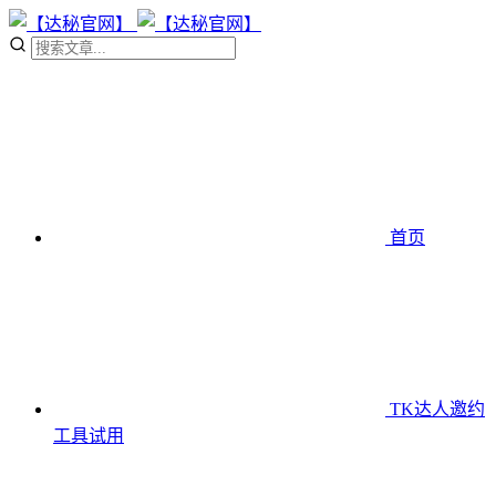
首页
TK达人邀约
工具
试用