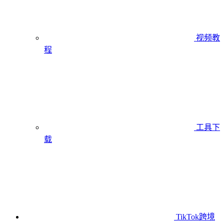
视频教
程
工具下
载
TikTok跨境