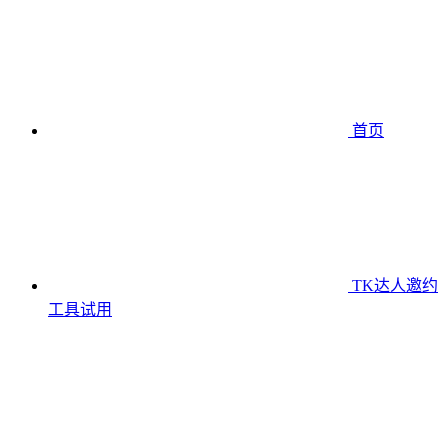
首页
TK达人邀约
工具
试用