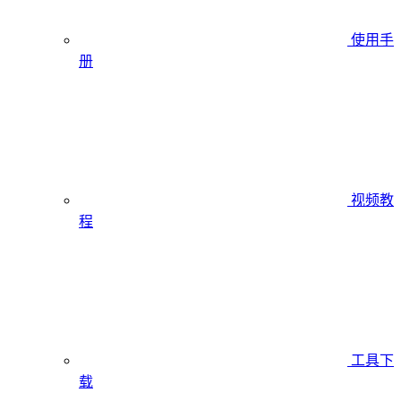
使用手
册
视频教
程
工具下
载