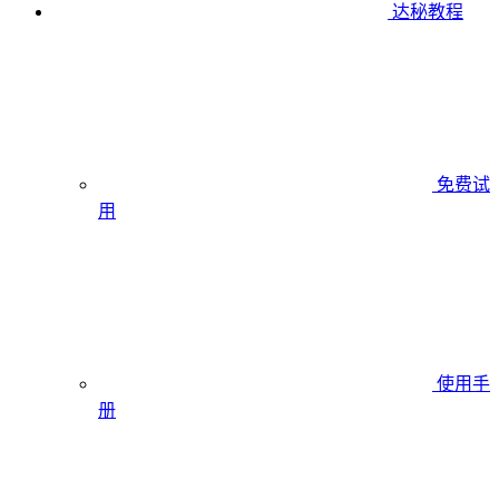
达秘教程
免费试
用
使用手
册