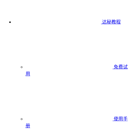
达秘教程
免费试
用
使用手
册