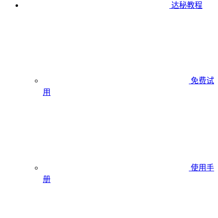
达秘教程
免费试
用
使用手
册