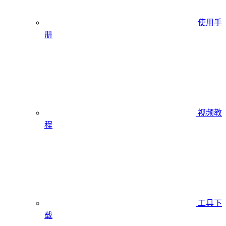
使用手
册
视频教
程
工具下
载