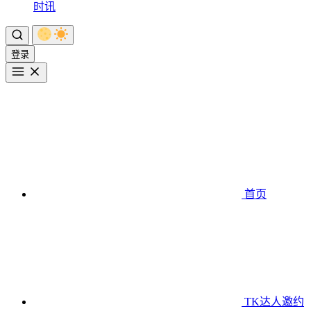
时讯
登录
首页
TK达人邀约