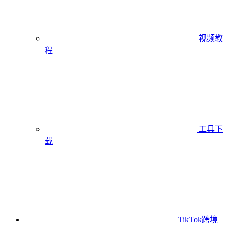
视频教
程
工具下
载
TikTok跨境