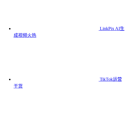
LinkPix AI生
成视频
火热
TikTok运营
干货