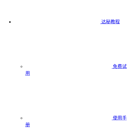
达秘教程
免费试
用
使用手
册