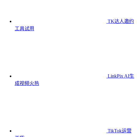
TK达人邀约
工具
试用
LinkPix AI生
成视频
火热
TikTok运营