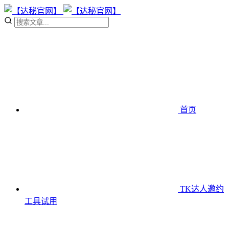
首页
TK达人邀约
工具
试用