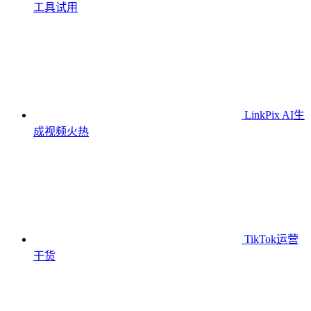
工具
试用
LinkPix AI生
成视频
火热
TikTok运营
干货