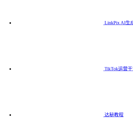
LinkPix AI
TikTok运营
达秘教程